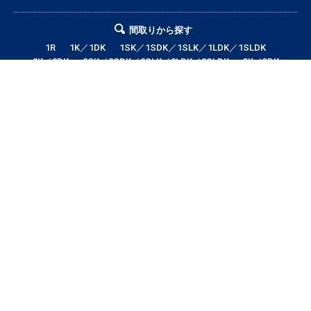
間取りから探す
1R
1K／1DK
1SK／1SDK／1SLK／1LDK／1SLDK
2K／2DK
2SK／2SDK／2SLK／2LDK／2SLDK
3K／3DK
3SK／3SDK／3SLK／3LDK／3SLDK
4LDK以上
テナント・店舗・事務所
月極駐車場
貸土地
エリアから探す
帯広市全域
帯広市中央地区
帯広市東地区
帯広市西地区
帯広市南地区
帯広市北地区
音更町
芽室町
幕別町
鹿追町
中札内村
池田町
更別村
本別町
士幌町
上士幌町
新得町
清水町
浦幌町
大樹町
広尾町
豊頃町
足寄町
陸別町
その他地域
賃料から探す
3万円以下
3〜4万円
4〜5万円
5〜6万円
6〜7万円
7〜8万円
8〜9万円
9〜10万円
10万円以上
帯広市エリアの賃貸・借家情報満載の「帯広市ドットコム」！部屋の広さ、
間取り、収納スペースと等々こだわり条件に合った物件をお探し致します。
住所（帯広市エリア）・環境・相場・こだわり条件検索以外に、設備や間取
り・駅徒歩等の細かな条件でも絞り込むことが可能です！希望条件に合う物