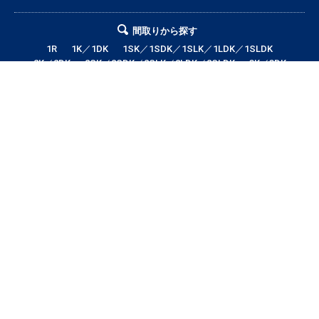
間取りから探す
1R
1K／1DK
1SK／1SDK／1SLK／1LDK／1SLDK
2K／2DK
2SK／2SDK／2SLK／2LDK／2SLDK
3K／3DK
3SK／3SDK／3SLK／3LDK／3SLDK
4LDK以上
テナント・店舗・事務所
月極駐車場
貸土地
エリアから探す
帯広市全域
帯広市中央地区
帯広市東地区
帯広市西地区
帯広市南地区
帯広市北地区
音更町
芽室町
幕別町
鹿追町
中札内村
池田町
更別村
本別町
士幌町
上士幌町
新得町
清水町
浦幌町
大樹町
広尾町
豊頃町
足寄町
陸別町
その他地域
賃料から探す
3万円以下
3〜4万円
4〜5万円
5〜6万円
6〜7万円
7〜8万円
8〜9万円
9〜10万円
10万円以上
帯広市エリアの賃貸・借家情報満載の「帯広市ドットコム」！部屋の広さ、
間取り、収納スペースと等々こだわり条件に合った物件をお探し致します。
住所（帯広市エリア）・環境・相場・こだわり条件検索以外に、設備や間取
り・駅徒歩等の細かな条件でも絞り込むことが可能です！希望条件に合う物