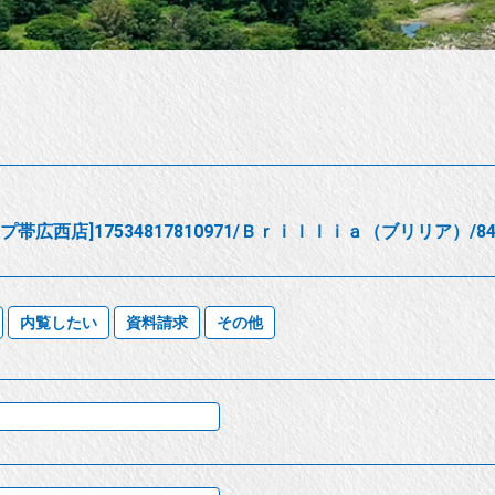
帯広西店]17534817810971/Ｂｒｉｌｌｉａ（ブリリア）/84
内覧したい
資料請求
その他