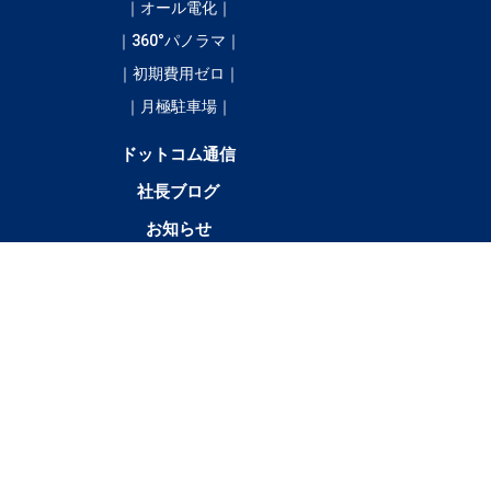
｜オール電化｜
｜360°パノラマ｜
｜初期費用ゼロ｜
｜月極駐車場｜
ドットコム通信
社長ブログ
お知らせ
／
4LDK以
テナント・店舗・事
月極駐車
貸土
上
務所
場
地
新
清
浦
大
広
豊
足
陸
その他
得
水
幌
樹
尾
頃
寄
別