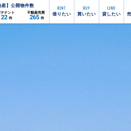
動産】公開物件数
RENT
BUY
LEND
借りたい
買いたい
貸したい
貸
テナント
不動産
売買
122
265
件
件