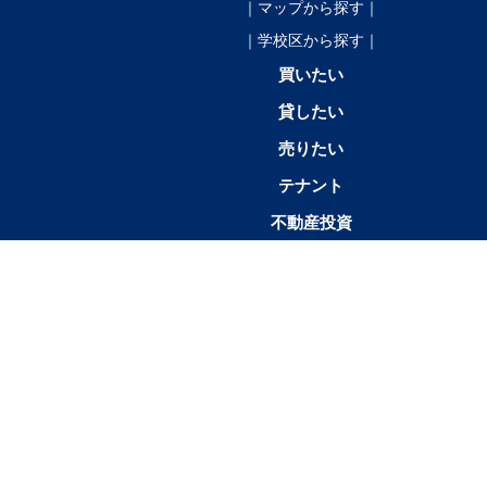
｜マップから探す｜
｜学校区から探す｜
買いたい
貸したい
売りたい
テナント
不動産投資
店舗情報
1K／
1SK／1SDK／1SLK／1LDK／
2K／
1R
1DK
1SLDK
2DK
帯広市
帯広市中
帯広市東
帯広市西
帯広市南