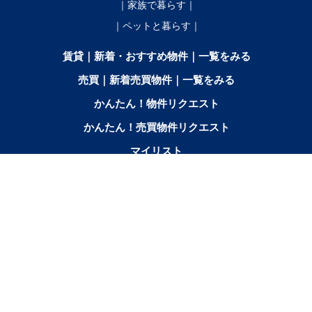
｜家族で暮らす｜
｜ペットと暮らす｜
賃貸｜新着・おすすめ物件｜一覧をみる
売買｜新着売買物件｜一覧をみる
かんたん！物件リクエスト
かんたん！売買物件リクエスト
マイリスト
お問合せ
間取りから探す
2SK／2SDK／2SLK／2LDK／
3K／
3SK／3SDK／3SLK／3LDK
2SLDK
3DK
3SLDK
エリアから探す
音
芽
幕
鹿
池
更
本
士
帯広市北
中札
上士
更
室
別
追
田
別
別
幌