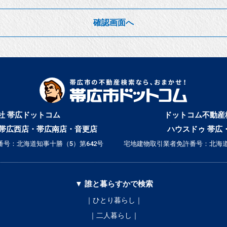
確認画面へ
社 帯広ドットコム
ドットコム不動産
帯広西店・帯広南店・音更店
ハウスドゥ 帯広
号：北海道知事十勝（5）第642号
宅地建物取引業者免許番号：北海道
▼ 誰と暮らすかで検索
｜ひとり暮らし｜
｜二人暮らし｜