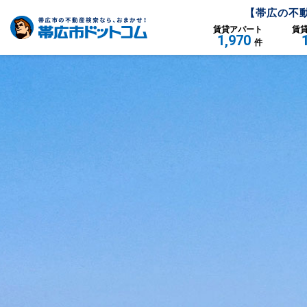
【
帯広
の不
賃貸
アパート
賃
1,970
件