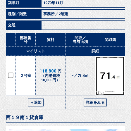
築年月
1970年11月
種別／階数
事務所／2階建
交通
-
部屋番
間取／
賃料
間取図
号
専有面積
マイリスト
詳細
118,800
円
２号室
（内消費税
-／71.4㎡
10,800円）
＋追加
詳細をみる
西１９南１貸倉庫