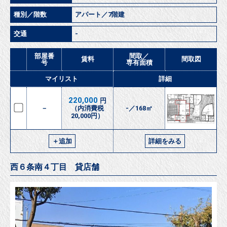
種別／階数
アパート／7階建
交通
-
部屋番
間取／
賃料
間取図
号
専有面積
マイリスト
詳細
220,000
円
－
（内消費税
-／168㎡
20,000円）
＋追加
詳細をみる
西６条南４丁目 貸店舗