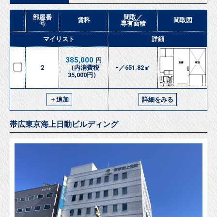
部屋番
間取／
賃料
間取図
号
専有面積
マイリスト
詳細
385,000
円
２
（内消費税
-／651.82㎡
35,000円）
＋追加
詳細をみる
帯広東京海上日動ビルディング