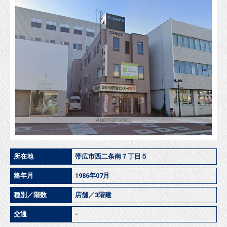
所在地
帯広市西二条南７丁目５
築年月
1986年07月
種別／階数
店舗／3階建
交通
-