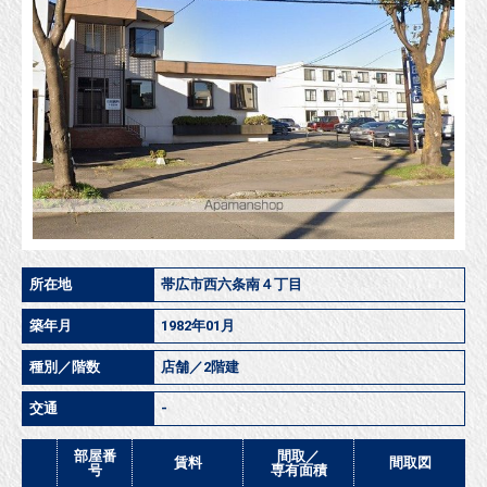
所在地
帯広市西六条南４丁目
築年月
1982年01月
種別／階数
店舗／2階建
交通
-
部屋番
間取／
賃料
間取図
号
専有面積