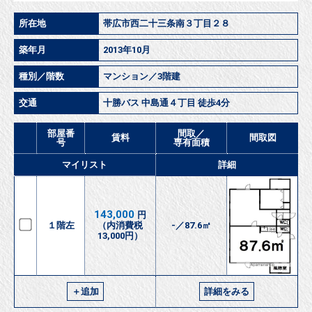
所在地
帯広市西二十三条南３丁目２８
築年月
2013年10月
種別／階数
マンション／3階建
交通
十勝バス 中島通４丁目 徒歩4分
部屋番
間取／
賃料
間取図
号
専有面積
マイリスト
詳細
143,000
円
１階左
（内消費税
-／87.6㎡
13,000円）
＋追加
詳細をみる