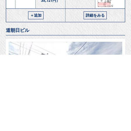
35,721円）
＋追加
詳細をみる
道朝日ビル
所在地
帯広市西五条南２２丁目１ー４