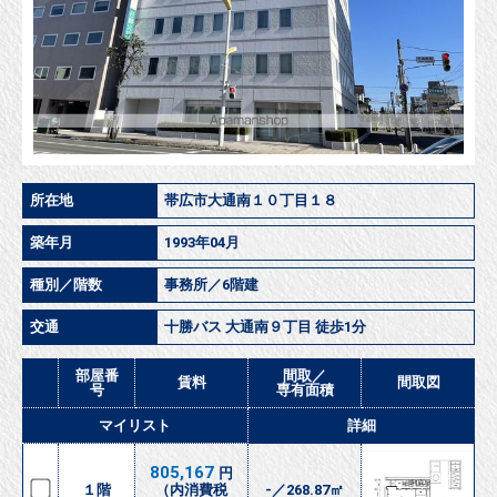
所在地
帯広市大通南１０丁目１８
築年月
1993年04月
種別／階数
事務所／6階建
交通
十勝バス 大通南９丁目 徒歩1分
部屋番
間取／
賃料
間取図
号
専有面積
マイリスト
詳細
805,167
円
１階
（内消費税
-／268.87㎡