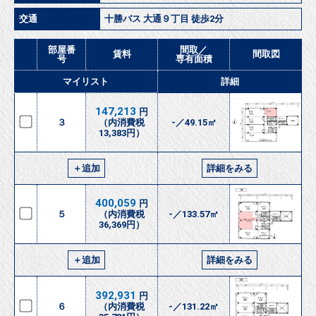
交通
十勝バス 大通９丁目 徒歩2分
部屋番
間取／
賃料
間取図
号
専有面積
マイリスト
詳細
147,213
円
３
（内消費税
-／49.15㎡
13,383円）
＋追加
詳細をみる
400,059
円
５
（内消費税
-／133.57㎡
36,369円）
＋追加
詳細をみる
392,931
円
６
（内消費税
-／131.22㎡