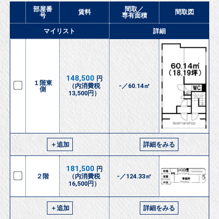
部屋番
間取／
賃料
間取図
号
専有面積
マイリスト
詳細
148,500
円
１階東
（内消費税
-／60.14㎡
側
13,500円）
＋追加
詳細をみる
181,500
円
２階
（内消費税
-／124.33㎡
16,500円）
＋追加
詳細をみる