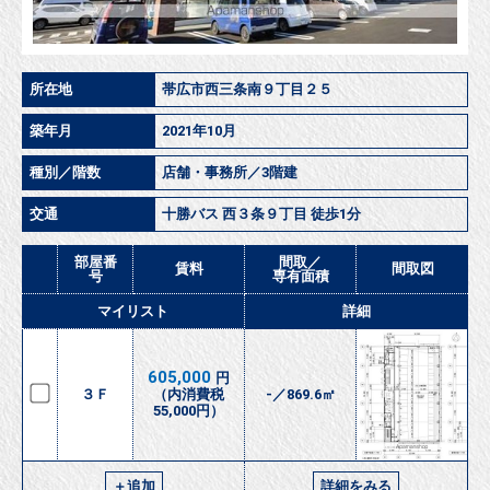
所在地
帯広市西三条南９丁目２５
築年月
2021年10月
種別／階数
店舗・事務所／3階建
交通
十勝バス 西３条９丁目 徒歩1分
部屋番
間取／
賃料
間取図
号
専有面積
マイリスト
詳細
605,000
円
３Ｆ
（内消費税
-／869.6㎡
55,000円）
＋追加
詳細をみる