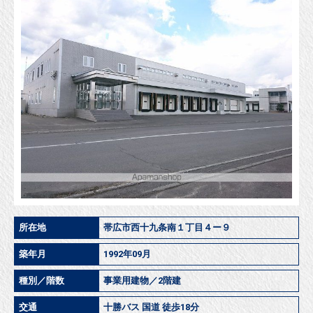
所在地
帯広市西十九条南１丁目４ー９
築年月
1992年09月
種別／階数
事業用建物／2階建
交通
十勝バス 国道 徒歩18分