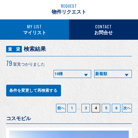
REQUEST
物件リクエスト
MY LIST
CONTACT
マイリスト
お問合せ
検索結果
賃 貸
79
室見つかりました
条件を変更して再検索する
...
前へ
1
3
4
5
6
次へ
コスモビル