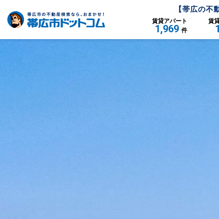
【
帯広
の不
賃貸
アパート
賃
1,969
件