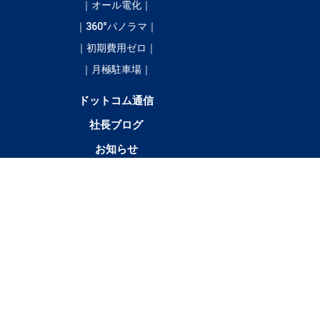
｜オール電化｜
｜360°パノラマ｜
｜初期費用ゼロ｜
｜月極駐車場｜
ドットコム通信
社長ブログ
お知らせ
／
4LDK以
テナント・店舗・事
月極駐車
貸土
上
務所
場
地
新
清
浦
大
広
豊
足
陸
その他
得
水
幌
樹
尾
頃
寄
別