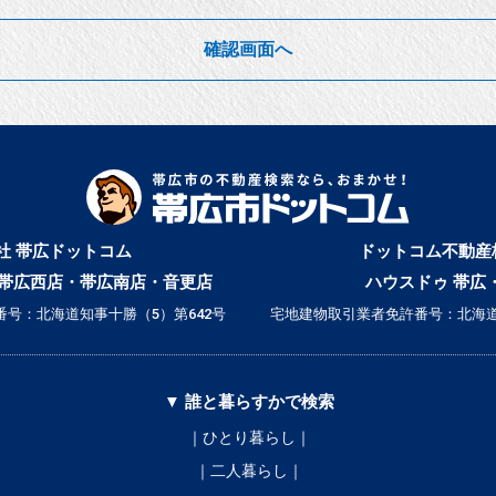
確認画面へ
社 帯広ドットコム
ドットコム不動産
帯広西店・帯広南店・音更店
ハウスドゥ 帯広
号：北海道知事十勝（5）第642号
宅地建物取引業者免許番号：北海道
▼ 誰と暮らすかで検索
｜ひとり暮らし｜
｜二人暮らし｜