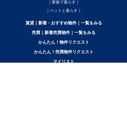
｜家族で暮らす｜
｜ペットと暮らす｜
賃貸｜新着・おすすめ物件｜一覧をみる
売買｜新着売買物件｜一覧をみる
かんたん！物件リクエスト
かんたん！売買物件リクエスト
マイリスト
お問合せ
間取りから探す
2SK／2SDK／2SLK／2LDK／
3K／
3SK／3SDK／3SLK／3LDK
2SLDK
3DK
3SLDK
エリアから探す
音
芽
幕
鹿
池
更
本
士
帯広市北
中札
上士
更
室
別
追
田
別
別
幌