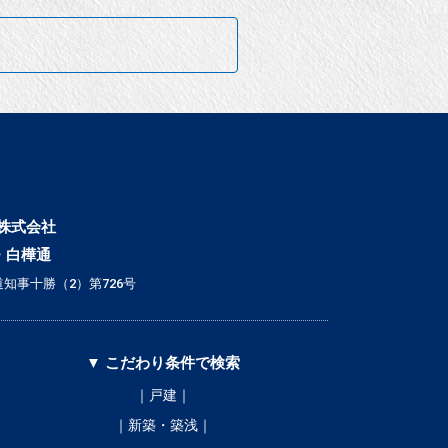
株式会社
・白樺通
知事十勝（2）第726号
▼ こだわり条件で検索
｜戸建｜
｜新築・築浅｜