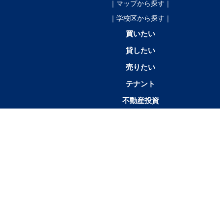
｜マップから探す｜
｜学校区から探す｜
買いたい
貸したい
売りたい
テナント
不動産投資
店舗情報
1K／
1SK／1SDK／1SLK／1LDK／
2K／
1R
1DK
1SLDK
2DK
帯広市
帯広市中
帯広市東
帯広市西
帯広市南