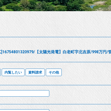
]16754801320979/【太陽光発電】白老町字北吉原/998万
内覧したい
資料請求
その他