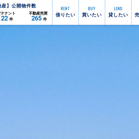
動産】公開物件数
RENT
BUY
LEND
借りたい
買いたい
貸したい
貸
テナント
不動産
売買
122
265
件
件