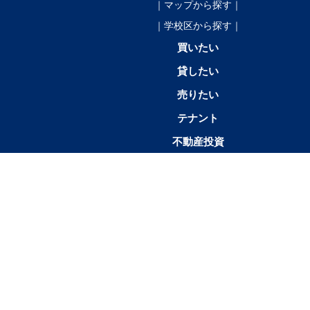
｜マップから探す｜
｜学校区から探す｜
買いたい
貸したい
売りたい
テナント
不動産投資
店舗情報
1K／
1SK／1SDK／1SLK／1LDK／
2K／
1R
1DK
1SLDK
2DK
帯広市
帯広市中
帯広市東
帯広市西
帯広市南