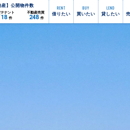
動産】公開物件数
RENT
BUY
LEND
借りたい
買いたい
貸したい
貸
テナント
不動産
売買
118
248
件
件