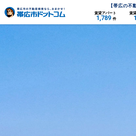
【
帯広
の不
賃貸
アパート
賃
1,789
件