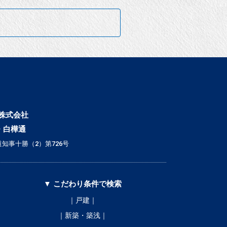
株式会社
・白樺通
知事十勝（2）第726号
▼ こだわり条件で検索
｜戸建｜
｜新築・築浅｜