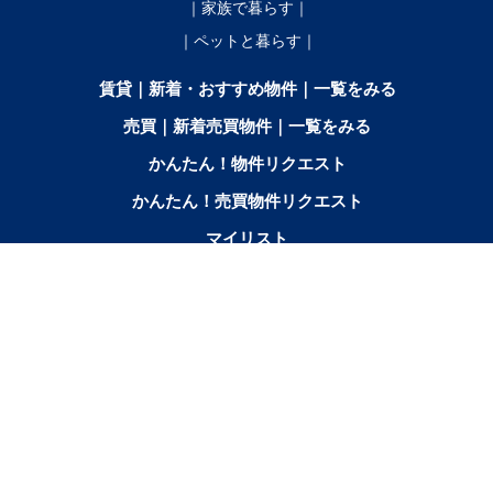
｜家族で暮らす｜
｜ペットと暮らす｜
賃貸｜新着・おすすめ物件｜一覧をみる
売買｜新着売買物件｜一覧をみる
かんたん！物件リクエスト
かんたん！売買物件リクエスト
マイリスト
お問合せ
間取りから探す
2SK／2SDK／2SLK／2LDK／
3K／
3SK／3SDK／3SLK／3LDK
2SLDK
3DK
3SLDK
エリアから探す
音
芽
幕
鹿
池
更
本
士
帯広市北
中札
上士
更
室
別
追
田
別
別
幌