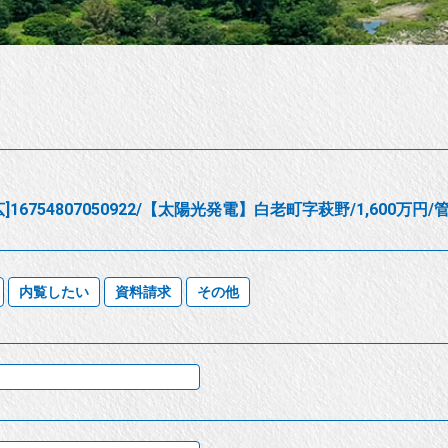
]16754807050922/【太陽光発電】白老町字萩野/1,600万
内覧したい
資料請求
その他