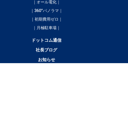
｜オール電化｜
｜360°パノラマ｜
｜初期費用ゼロ｜
｜月極駐車場｜
ドットコム通信
社長ブログ
お知らせ
／
4LDK以
テナント・店舗・事
月極駐車
貸土
上
務所
場
地
新
清
浦
大
広
豊
足
陸
その他
得
水
幌
樹
尾
頃
寄
別