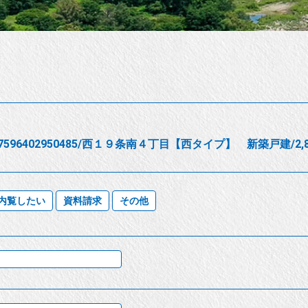
17596402950485/西１９条南４丁目【西タイプ】 新築戸建/2
内覧したい
資料請求
その他