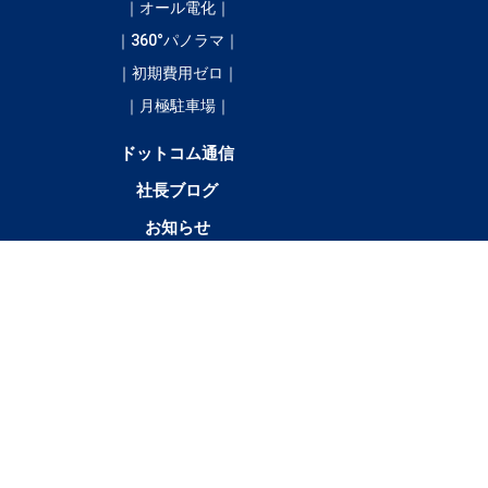
｜オール電化｜
｜360°パノラマ｜
｜初期費用ゼロ｜
｜月極駐車場｜
ドットコム通信
社長ブログ
お知らせ
／
4LDK以
テナント・店舗・事
月極駐車
貸土
上
務所
場
地
新
清
浦
大
広
豊
足
陸
その他
得
水
幌
樹
尾
頃
寄
別