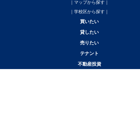
｜マップから探す｜
｜学校区から探す｜
買いたい
貸したい
売りたい
テナント
不動産投資
店舗情報
1K／
1SK／1SDK／1SLK／1LDK／
2K／
1R
1DK
1SLDK
2DK
帯広市
帯広市中
帯広市東
帯広市西
帯広市南