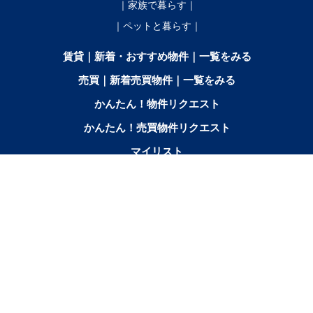
｜家族で暮らす｜
｜ペットと暮らす｜
賃貸｜新着・おすすめ物件｜一覧をみる
売買｜新着売買物件｜一覧をみる
かんたん！物件リクエスト
かんたん！売買物件リクエスト
マイリスト
お問合せ
間取りから探す
2SK／2SDK／2SLK／2LDK／
3K／
3SK／3SDK／3SLK／3LDK
2SLDK
3DK
3SLDK
エリアから探す
音
芽
幕
鹿
池
更
本
士
帯広市北
中札
上士
更
室
別
追
田
別
別
幌