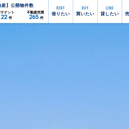
動産】公開物件数
RENT
BUY
LEND
借りたい
買いたい
貸したい
貸
テナント
不動産
売買
122
265
件
件