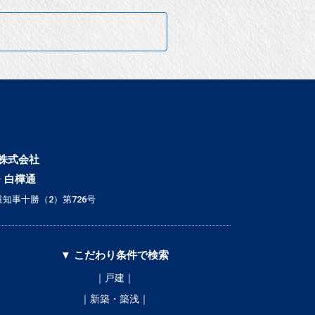
株式会社
・白樺通
知事十勝（2）第726号
▼ こだわり条件で検索
｜戸建｜
｜新築・築浅｜