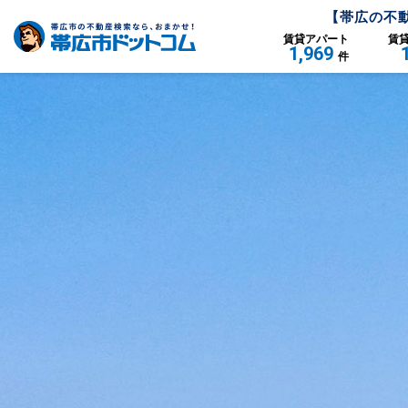
【
帯広
の不
賃貸
アパート
賃
1,969
件