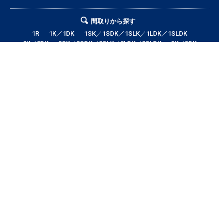
間取りから探す
1R
1K／1DK
1SK／1SDK／1SLK／1LDK／1SLDK
2K／2DK
2SK／2SDK／2SLK／2LDK／2SLDK
3K／3DK
3SK／3SDK／3SLK／3LDK／3SLDK
4LDK以上
テナント・店舗・事務所
月極駐車場
貸土地
エリアから探す
帯広市全域
帯広市中央地区
帯広市東地区
帯広市西地区
帯広市南地区
帯広市北地区
音更町
芽室町
幕別町
鹿追町
中札内村
池田町
更別村
本別町
士幌町
上士幌町
新得町
清水町
浦幌町
大樹町
広尾町
豊頃町
足寄町
陸別町
その他地域
賃料から探す
3万円以下
3〜4万円
4〜5万円
5〜6万円
6〜7万円
7〜8万円
8〜9万円
9〜10万円
10万円以上
帯広市エリアの賃貸・借家情報満載の「帯広市ドットコム」！部屋の広さ、
間取り、収納スペースと等々こだわり条件に合った物件をお探し致します。
住所（帯広市エリア）・環境・相場・こだわり条件検索以外に、設備や間取
り・駅徒歩等の細かな条件でも絞り込むことが可能です！希望条件に合う物