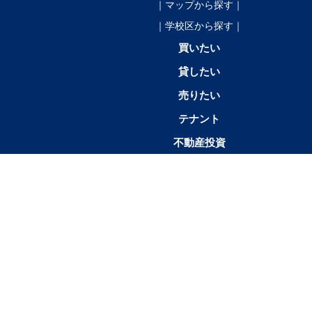
｜マップから探す｜
｜学校区から探す｜
買いたい
貸したい
売りたい
テナント
不動産投資
店舗情報
1K／
1SK／1SDK／1SLK／1LDK／
2K／
1R
1DK
1SLDK
2DK
帯広市
帯広市中
帯広市東
帯広市西
帯広市南