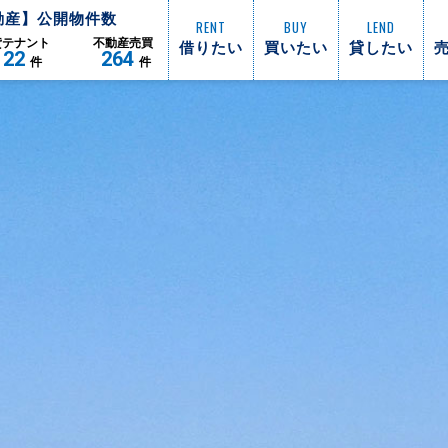
動産】公開物件数
RENT
BUY
LEND
借りたい
買いたい
貸したい
貸
テナント
不動産
売買
122
264
件
件