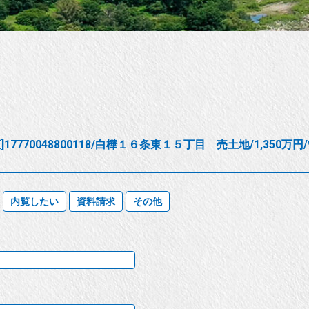
]17770048800118/白樺１６条東１５丁目 売土地/1,350
内覧したい
資料請求
その他