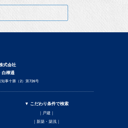
株式会社
・白樺通
知事十勝（2）第726号
▼ こだわり条件で検索
｜戸建｜
｜新築・築浅｜