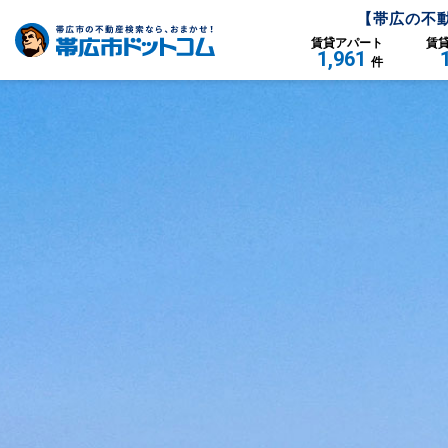
【
帯広
の不
賃貸
アパート
賃
1,961
件