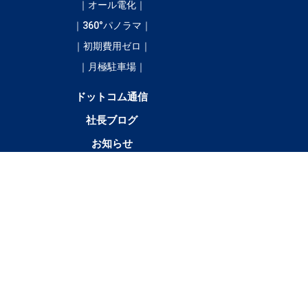
｜オール電化｜
｜360°パノラマ｜
｜初期費用ゼロ｜
｜月極駐車場｜
ドットコム通信
社長ブログ
お知らせ
／
4LDK以
テナント・店舗・事
月極駐車
貸土
上
務所
場
地
新
清
浦
大
広
豊
足
陸
その他
得
水
幌
樹
尾
頃
寄
別