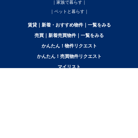
｜家族で暮らす｜
｜ペットと暮らす｜
賃貸｜新着・おすすめ物件｜一覧をみる
売買｜新着売買物件｜一覧をみる
かんたん！物件リクエスト
かんたん！売買物件リクエスト
マイリスト
お問合せ
間取りから探す
2SK／2SDK／2SLK／2LDK／
3K／
3SK／3SDK／3SLK／3LDK
2SLDK
3DK
3SLDK
エリアから探す
音
芽
幕
鹿
池
更
本
士
帯広市北
中札
上士
更
室
別
追
田
別
別
幌