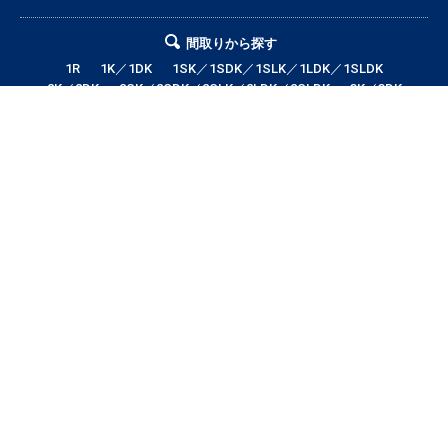
間取りから探す
1R
1K／1DK
1SK／1SDK／1SLK／1LDK／1SLDK
2K／2DK
2SK／2SDK／2SLK／2LDK／2SLDK
3K／3DK
3SK／3SDK／3SLK／3LDK／3SLDK
4LDK以上
テナント・店舗・事務所
月極駐車場
貸土地
エリアから探す
帯広市全域
帯広市中央地区
帯広市東地区
帯広市西地区
帯広市南地区
帯広市北地区
音更町
芽室町
幕別町
鹿追町
中札内村
池田町
更別村
本別町
士幌町
上士幌町
新得町
清水町
浦幌町
大樹町
広尾町
豊頃町
足寄町
陸別町
その他地域
賃料から探す
3万円以下
3〜4万円
4〜5万円
5〜6万円
6〜7万円
7〜8万円
8〜9万円
9〜10万円
10万円以上
帯広市エリアの賃貸・借家情報満載の「帯広市ドットコム」！部屋の広さ、
間取り、収納スペースと等々こだわり条件に合った物件をお探し致します。
住所（帯広市エリア）・環境・相場・こだわり条件検索以外に、設備や間取
り・駅徒歩等の細かな条件でも絞り込むことが可能です！希望条件に合う物