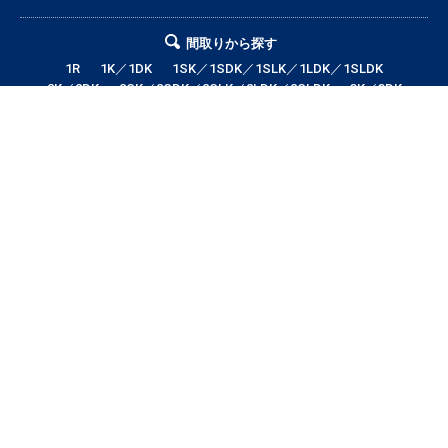
間取りから探す
1R
1K／1DK
1SK／1SDK／1SLK／1LDK／1SLDK
2K／2DK
2SK／2SDK／2SLK／2LDK／2SLDK
3K／3DK
3SK／3SDK／3SLK／3LDK／3SLDK
4LDK以上
テナント・店舗・事務所
月極駐車場
貸土地
エリアから探す
帯広市全域
帯広市中央地区
帯広市東地区
帯広市西地区
帯広市南地区
帯広市北地区
音更町
芽室町
幕別町
鹿追町
中札内村
池田町
更別村
本別町
士幌町
上士幌町
新得町
清水町
浦幌町
大樹町
広尾町
豊頃町
足寄町
陸別町
その他地域
賃料から探す
3万円以下
3〜4万円
4〜5万円
5〜6万円
6〜7万円
7〜8万円
8〜9万円
9〜10万円
10万円以上
帯広市エリアの賃貸・借家情報満載の「帯広市ドットコム」！部屋の広さ、
間取り、収納スペースと等々こだわり条件に合った物件をお探し致します。
住所（帯広市エリア）・環境・相場・こだわり条件検索以外に、設備や間取
り・駅徒歩等の細かな条件でも絞り込むことが可能です！希望条件に合う物