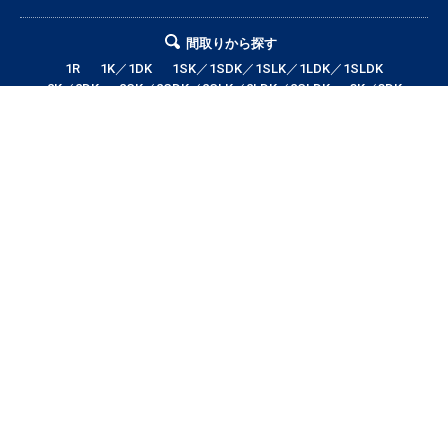
間取りから探す
1R
1K／1DK
1SK／1SDK／1SLK／1LDK／1SLDK
2K／2DK
2SK／2SDK／2SLK／2LDK／2SLDK
3K／3DK
3SK／3SDK／3SLK／3LDK／3SLDK
4LDK以上
テナント・店舗・事務所
月極駐車場
貸土地
エリアから探す
帯広市全域
帯広市中央地区
帯広市東地区
帯広市西地区
帯広市南地区
帯広市北地区
音更町
芽室町
幕別町
鹿追町
中札内村
池田町
更別村
本別町
士幌町
上士幌町
新得町
清水町
浦幌町
大樹町
広尾町
豊頃町
足寄町
陸別町
その他地域
賃料から探す
3万円以下
3〜4万円
4〜5万円
5〜6万円
6〜7万円
7〜8万円
8〜9万円
9〜10万円
10万円以上
帯広市エリアの賃貸・借家情報満載の「帯広市ドットコム」！部屋の広さ、
間取り、収納スペースと等々こだわり条件に合った物件をお探し致します。
住所（帯広市エリア）・環境・相場・こだわり条件検索以外に、設備や間取
り・駅徒歩等の細かな条件でも絞り込むことが可能です！希望条件に合う物