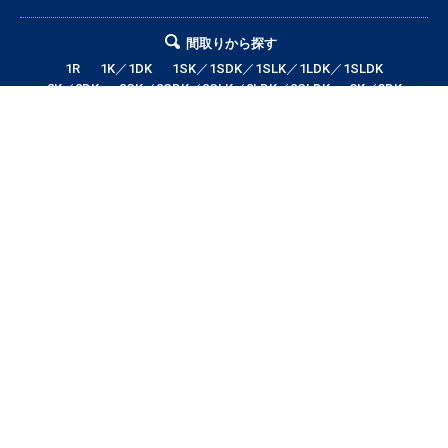
間取りから探す
1R
1K／1DK
1SK／1SDK／1SLK／1LDK／1SLDK
2K／2DK
2SK／2SDK／2SLK／2LDK／2SLDK
3K／3DK
3SK／3SDK／3SLK／3LDK／3SLDK
4LDK以上
テナント・店舗・事務所
月極駐車場
貸土地
エリアから探す
帯広市全域
帯広市中央地区
帯広市東地区
帯広市西地区
帯広市南地区
帯広市北地区
音更町
芽室町
幕別町
鹿追町
中札内村
池田町
更別村
本別町
士幌町
上士幌町
新得町
清水町
浦幌町
大樹町
広尾町
豊頃町
足寄町
陸別町
その他地域
賃料から探す
3万円以下
3〜4万円
4〜5万円
5〜6万円
6〜7万円
7〜8万円
8〜9万円
9〜10万円
10万円以上
帯広市エリアの賃貸・借家情報満載の「帯広市ドットコム」！部屋の広さ、
間取り、収納スペースと等々こだわり条件に合った物件をお探し致します。
住所（帯広市エリア）・環境・相場・こだわり条件検索以外に、設備や間取
り・駅徒歩等の細かな条件でも絞り込むことが可能です！希望条件に合う物