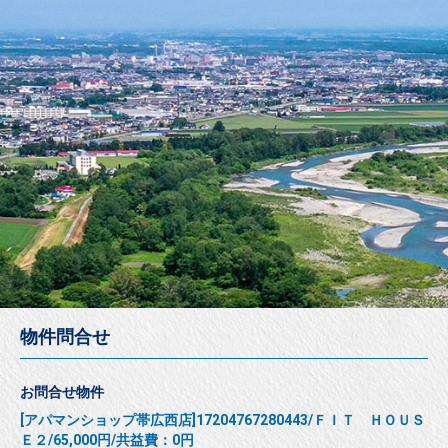
物件問合せ
お問合せ物件
[アパマンショップ帯広西店]17204767280443/ＦＩＴ ＨＯＵＳ
Ｅ２/65,000円/共益費：0円