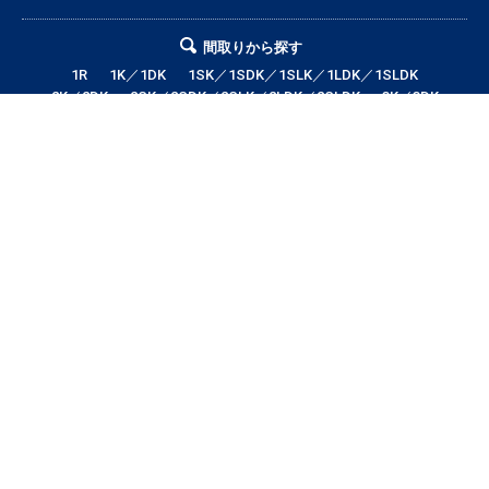
間取りから探す
1R
1K／1DK
1SK／1SDK／1SLK／1LDK／1SLDK
2K／2DK
2SK／2SDK／2SLK／2LDK／2SLDK
3K／3DK
3SK／3SDK／3SLK／3LDK／3SLDK
4LDK以上
テナント・店舗・事務所
月極駐車場
貸土地
エリアから探す
帯広市全域
帯広市中央地区
帯広市東地区
帯広市西地区
帯広市南地区
帯広市北地区
音更町
芽室町
幕別町
鹿追町
中札内村
池田町
更別村
本別町
士幌町
上士幌町
新得町
清水町
浦幌町
大樹町
広尾町
豊頃町
足寄町
陸別町
その他地域
賃料から探す
3万円以下
3〜4万円
4〜5万円
5〜6万円
6〜7万円
7〜8万円
8〜9万円
9〜10万円
10万円以上
帯広市エリアの賃貸・借家情報満載の「帯広市ドットコム」！部屋の広さ、
間取り、収納スペースと等々こだわり条件に合った物件をお探し致します。
住所（帯広市エリア）・環境・相場・こだわり条件検索以外に、設備や間取
り・駅徒歩等の細かな条件でも絞り込むことが可能です！希望条件に合う物