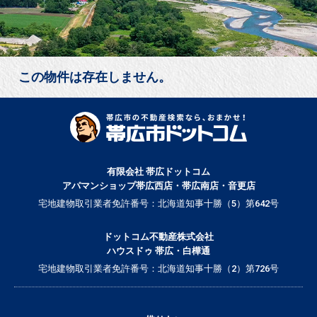
この物件は存在しません。
有限会社 帯広ドットコム
アパマンショップ帯広西店・帯広南店・音更店
宅地建物取引業者免許番号：北海道知事十勝（5）第642号
ドットコム不動産株式会社
ハウスドゥ 帯広・白樺通
宅地建物取引業者免許番号：北海道知事十勝（2）第726号