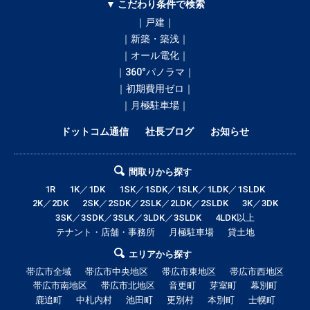
▼ こだわり条件で検索
｜戸建｜
｜新築・築浅｜
｜オール電化｜
｜360°パノラマ｜
｜初期費用ゼロ｜
｜月極駐車場｜
ドットコム通信
社長ブログ
お知らせ
間取りから探す
1R
1K／1DK
1SK／1SDK／1SLK／1LDK／1SLDK
2K／2DK
2SK／2SDK／2SLK／2LDK／2SLDK
3K／3DK
3SK／3SDK／3SLK／3LDK／3SLDK
4LDK以上
テナント・店舗・事務所
月極駐車場
貸土地
エリアから探す
帯広市全域
帯広市中央地区
帯広市東地区
帯広市西地区
帯広市南地区
帯広市北地区
音更町
芽室町
幕別町
鹿追町
中札内村
池田町
更別村
本別町
士幌町