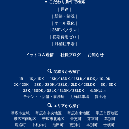
▼ こだわり条件で検索
｜戸建｜
｜新築・築浅｜
｜オール電化｜
｜360°パノラマ｜
｜初期費用ゼロ｜
｜月極駐車場｜
ドットコム通信
社長ブログ
お知らせ
間取りから探す
1R
1K／1DK
1SK／1SDK／1SLK／1LDK／1SLDK
2K／2DK
2SK／2SDK／2SLK／2LDK／2SLDK
3K／3DK
3SK／3SDK／3SLK／3LDK／3SLDK
4LDK以上
テナント・店舗・事務所
月極駐車場
貸土地
エリアから探す
帯広市全域
帯広市中央地区
帯広市東地区
帯広市西地区
帯広市南地区
帯広市北地区
音更町
芽室町
幕別町
鹿追町
中札内村
池田町
更別村
本別町
士幌町