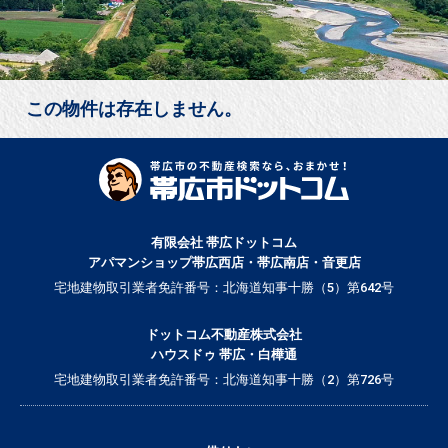
この物件は存在しません。
有限会社 帯広ドットコム
アパマンショップ帯広西店・帯広南店・音更店
宅地建物取引業者免許番号：北海道知事十勝（5）第642号
ドットコム不動産株式会社
ハウスドゥ 帯広・白樺通
宅地建物取引業者免許番号：北海道知事十勝（2）第726号