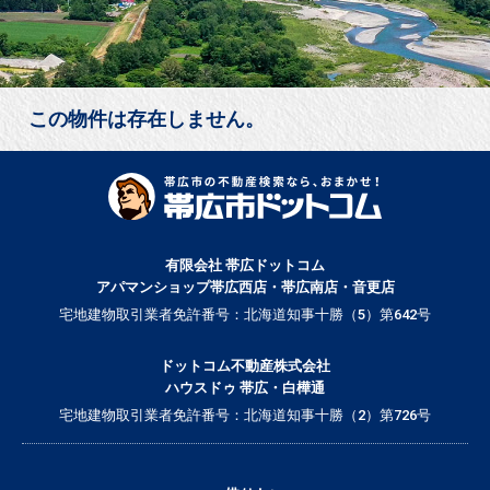
この物件は存在しません。
有限会社 帯広ドットコム
アパマンショップ帯広西店・帯広南店・音更店
宅地建物取引業者免許番号：北海道知事十勝（5）第642号
ドットコム不動産株式会社
ハウスドゥ 帯広・白樺通
宅地建物取引業者免許番号：北海道知事十勝（2）第726号