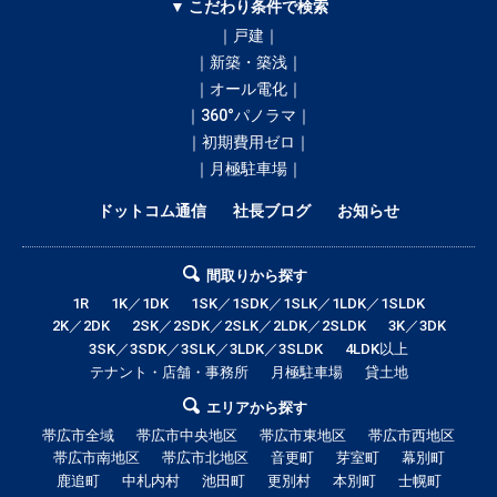
▼ こだわり条件で検索
｜戸建｜
｜新築・築浅｜
｜オール電化｜
｜360°パノラマ｜
｜初期費用ゼロ｜
｜月極駐車場｜
ドットコム通信
社長ブログ
お知らせ
間取りから探す
1R
1K／1DK
1SK／1SDK／1SLK／1LDK／1SLDK
2K／2DK
2SK／2SDK／2SLK／2LDK／2SLDK
3K／3DK
3SK／3SDK／3SLK／3LDK／3SLDK
4LDK以上
テナント・店舗・事務所
月極駐車場
貸土地
エリアから探す
帯広市全域
帯広市中央地区
帯広市東地区
帯広市西地区
帯広市南地区
帯広市北地区
音更町
芽室町
幕別町
鹿追町
中札内村
池田町
更別村
本別町
士幌町