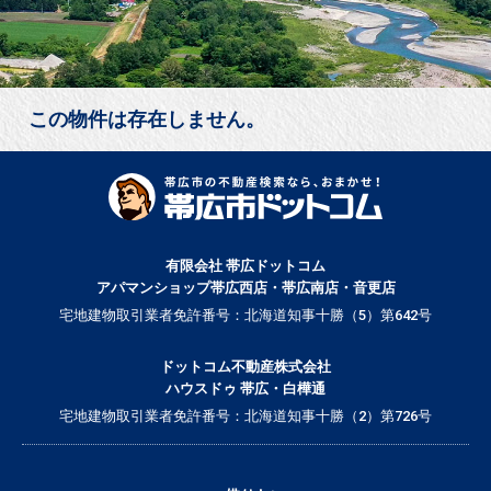
この物件は存在しません。
有限会社 帯広ドットコム
アパマンショップ帯広西店・帯広南店・音更店
宅地建物取引業者免許番号：北海道知事十勝（5）第642号
ドットコム不動産株式会社
ハウスドゥ 帯広・白樺通
宅地建物取引業者免許番号：北海道知事十勝（2）第726号