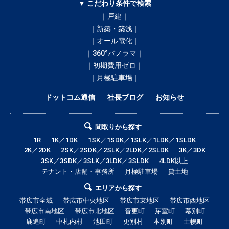
▼ こだわり条件で検索
｜戸建｜
｜新築・築浅｜
｜オール電化｜
｜360°パノラマ｜
｜初期費用ゼロ｜
｜月極駐車場｜
ドットコム通信
社長ブログ
お知らせ
間取りから探す
1R
1K／1DK
1SK／1SDK／1SLK／1LDK／1SLDK
2K／2DK
2SK／2SDK／2SLK／2LDK／2SLDK
3K／3DK
3SK／3SDK／3SLK／3LDK／3SLDK
4LDK以上
テナント・店舗・事務所
月極駐車場
貸土地
エリアから探す
帯広市全域
帯広市中央地区
帯広市東地区
帯広市西地区
帯広市南地区
帯広市北地区
音更町
芽室町
幕別町
鹿追町
中札内村
池田町
更別村
本別町
士幌町