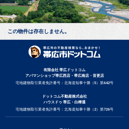
この物件は存在しません。
有限会社 帯広ドットコム
アパマンショップ帯広西店・帯広南店・音更店
宅地建物取引業者免許番号：北海道知事十勝（5）第642号
ドットコム不動産株式会社
ハウスドゥ 帯広・白樺通
宅地建物取引業者免許番号：北海道知事十勝（2）第726号