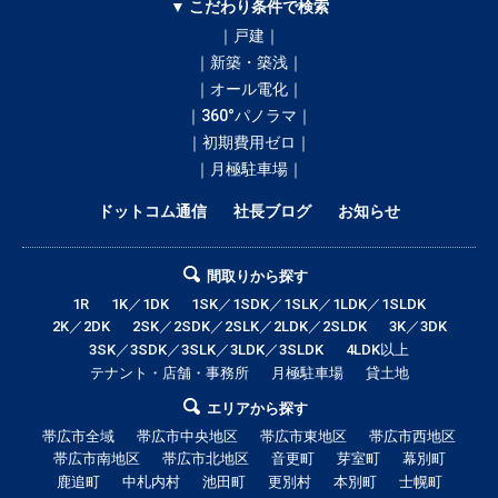
▼ こだわり条件で検索
｜戸建｜
｜新築・築浅｜
｜オール電化｜
｜360°パノラマ｜
｜初期費用ゼロ｜
｜月極駐車場｜
ドットコム通信
社長ブログ
お知らせ
間取りから探す
1R
1K／1DK
1SK／1SDK／1SLK／1LDK／1SLDK
2K／2DK
2SK／2SDK／2SLK／2LDK／2SLDK
3K／3DK
3SK／3SDK／3SLK／3LDK／3SLDK
4LDK以上
テナント・店舗・事務所
月極駐車場
貸土地
エリアから探す
帯広市全域
帯広市中央地区
帯広市東地区
帯広市西地区
帯広市南地区
帯広市北地区
音更町
芽室町
幕別町
鹿追町
中札内村
池田町
更別村
本別町
士幌町