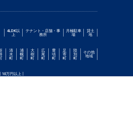
／
4LDK以
テナント・店舗・事
月極駐車
貸土
上
務所
場
地
新
清
浦
大
広
豊
足
陸
その他
得
水
幌
樹
尾
頃
寄
別
地域
町
町
町
町
町
町
町
町
10万円以上
件をお探し致します。住所（帯広市エリア）・環境・相
ない場合は、帯広市ドットコムにご連絡ください。スタ