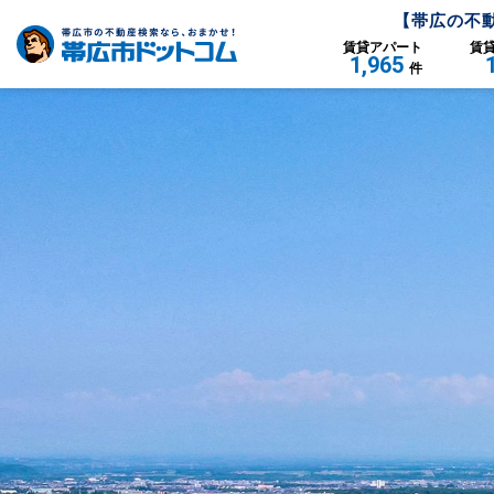
【
帯広
の不
賃貸
アパート
賃
1,965
件