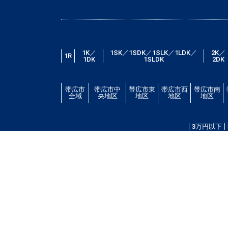
1K／
1SK／1SDK／1SLK／1LDK／
2K／
1R
1DK
1SLDK
2DK
帯広市
帯広市中
帯広市東
帯広市西
帯広市南
全域
央地区
地区
地区
地区
3万円以下
帯広市エリアの賃貸・借家情報満載の「帯広市ドット
場・こだわり条件検索以外に、設備や間取り・駅徒歩