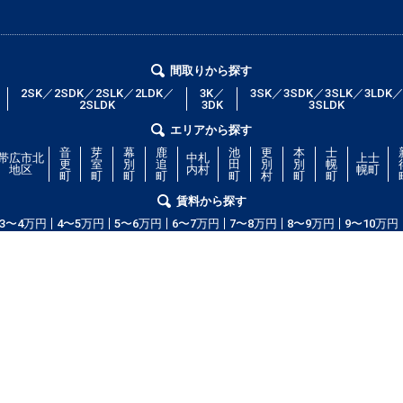
間取りから探す
2SK／2SDK／2SLK／2LDK／
3K／
3SK／3SDK／3SLK／3LDK
2SLDK
3DK
3SLDK
エリアから探す
音
芽
幕
鹿
池
更
本
士
帯広市北
中札
上士
更
室
別
追
田
別
別
幌
地区
内村
幌町
町
町
町
町
町
村
町
町
賃料から探す
3〜4万円
4〜5万円
5〜6万円
6〜7万円
7〜8万円
8〜9万円
9〜10万円
コム」！部屋の広さ、間取り、収納スペースと等々こだわり条件に合った物
等の細かな条件でも絞り込むことが可能です！希望条件に合う物件が見つから
ッフが全力で希望のお部屋をお探しします！
copyright(c) obihiroshi.com.all right reserved.