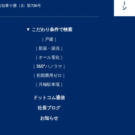
知事十勝（2）第726号
▼ こだわり条件で検索
｜戸建｜
｜新築・築浅｜
｜オール電化｜
｜360°パノラマ｜
｜初期費用ゼロ｜
｜月極駐車場｜
ドットコム通信
社長ブログ
お知らせ