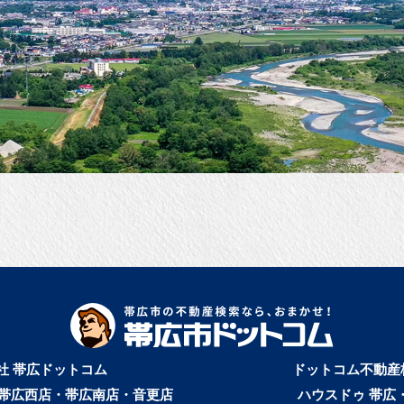
社 帯広ドットコム
ドットコム不動産
帯広西店・帯広南店・音更店
ハウスドゥ 帯広