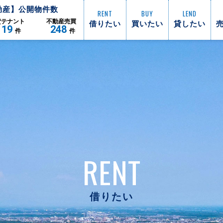
動産】公開物件数
RENT
BUY
LEND
借りたい
買いたい
貸したい
貸
テナント
不動産
売買
119
248
件
件
RENT
借りたい