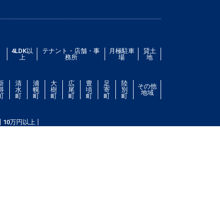
／
4LDK以
テナント・店舗・事
月極駐車
貸土
上
務所
場
地
新
清
浦
大
広
豊
足
陸
その他
得
水
幌
樹
尾
頃
寄
別
地域
町
町
町
町
町
町
町
町
10万円以上
件をお探し致します。住所（帯広市エリア）・環境・相
ない場合は、帯広市ドットコムにご連絡ください。スタ