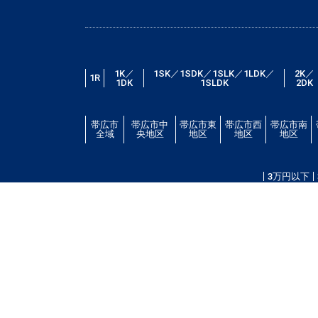
1K／
1SK／1SDK／1SLK／1LDK／
2K／
1R
1DK
1SLDK
2DK
帯広市
帯広市中
帯広市東
帯広市西
帯広市南
全域
央地区
地区
地区
地区
3万円以下
帯広市エリアの賃貸・借家情報満載の「帯広市ドット
場・こだわり条件検索以外に、設備や間取り・駅徒歩