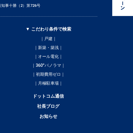
知事十勝（2）第726号
▼ こだわり条件で検索
｜戸建｜
｜新築・築浅｜
｜オール電化｜
｜360°パノラマ｜
｜初期費用ゼロ｜
｜月極駐車場｜
ドットコム通信
社長ブログ
お知らせ