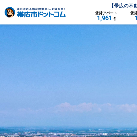
【
帯広
の不
賃貸
アパート
賃
1,961
件