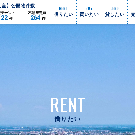
動産】公開物件数
RENT
BUY
LEND
借りたい
買いたい
貸したい
貸
テナント
不動産
売買
122
264
件
件
RENT
借りたい