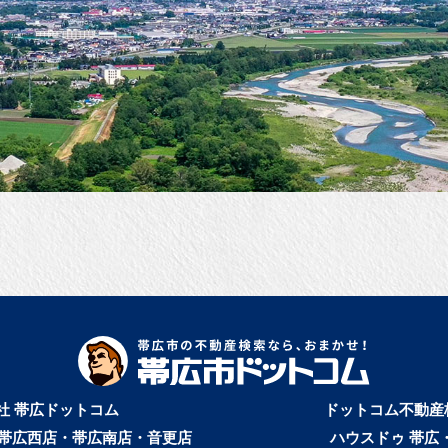
社 帯広ドットコム
ドットコム不動産
帯広西店・帯広南店・音更店
ハウスドゥ 帯広