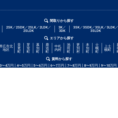
間取りから探す
2SK／2SDK／2SLK／2LDK／
3K／
3SK／3SDK／3SLK／3LDK
2SLDK
3DK
3SLDK
エリアから探す
音
芽
幕
鹿
池
更
本
士
帯広市北
中札
上士
更
室
別
追
田
別
別
幌
地区
内村
幌町
町
町
町
町
町
村
町
町
賃料から探す
3〜4万円
4〜5万円
5〜6万円
6〜7万円
7〜8万円
8〜9万円
9〜10万円
コム」！部屋の広さ、間取り、収納スペースと等々こだわり条件に合った物
等の細かな条件でも絞り込むことが可能です！希望条件に合う物件が見つから
ッフが全力で希望のお部屋をお探しします！
copyright(c) obihiroshi.com.all right reserved.