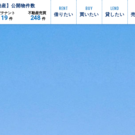
動産】公開物件数
RENT
BUY
LEND
借りたい
買いたい
貸したい
貸
テナント
不動産
売買
119
248
件
件