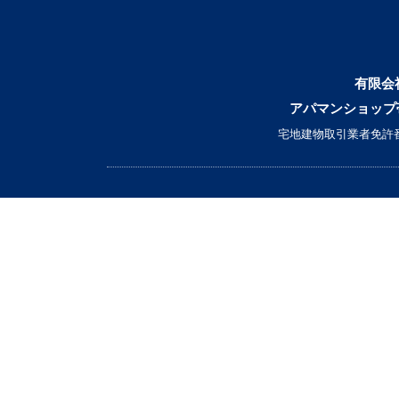
有限会
アパマンショップ
宅地建物取引業者免許番
▼ 借りたい
｜条件から探す｜
｜エリアから探す｜
｜マップから探す｜
｜学校区から探す｜
買いたい
貸したい