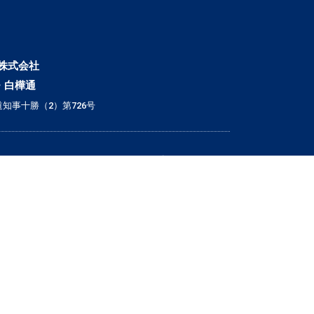
株式会社
・白樺通
知事十勝（2）第726号
▼ こだわり条件で検索
｜戸建｜
｜新築・築浅｜
｜オール電化｜
｜360°パノラマ｜
｜初期費用ゼロ｜
｜月極駐車場｜