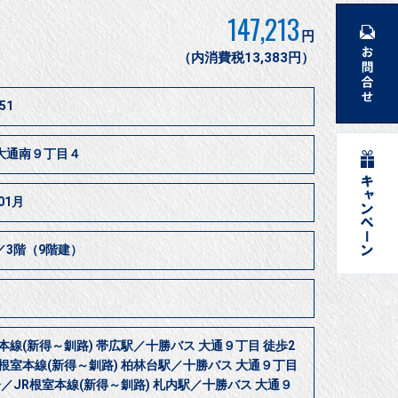
147,213
円
（内消費税13,383円）
51
大通南９丁目４
01月
／3階（9階建）
本線(新得～釧路) 帯広駅／十勝バス 大通９丁目 徒歩2
R根室本線(新得～釧路) 柏林台駅／十勝バス 大通９丁目
／JR根室本線(新得～釧路) 札内駅／十勝バス 大通９