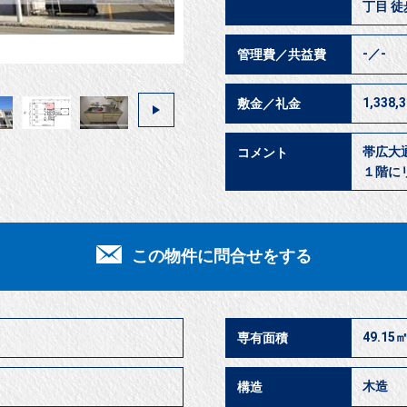
丁目 徒
-／-
管理費／共益費
1,338,
敷金／礼金
帯広大
コメント
１階に
この物件に問合せをする
49.15
専有面積
木造
構造