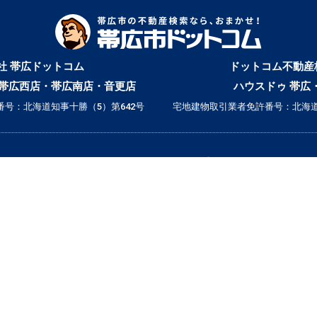
社 帯広ドットコム
ドットコム不動産
帯広西店・帯広南店・音更店
ハウスドゥ 帯広
号：北海道知事十勝（5）第642号
宅地建物取引業者免許番号：北海道
▼ 誰と暮らすかで検索
｜ひとり暮らし｜
｜二人暮らし｜
｜家族で暮らす｜
｜ペットと暮らす｜
賃貸｜新着・おすすめ物件｜一覧をみる
売買｜新着売買物件｜一覧をみる