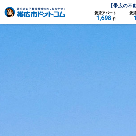
【
帯広
の不
賃貸
アパート
賃
1,698
件