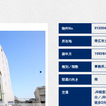
913094
物件No.
帯広市
所在地
1993年
築年月
事務所
種別／階数
南
部屋の向き
JR根室
交通
分／J
徒歩2分