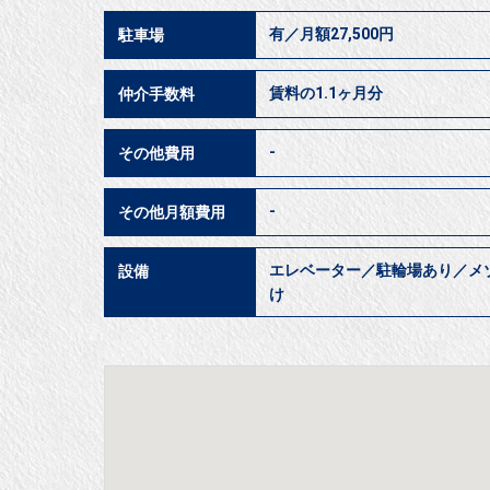
有／月額27,500円
駐車場
賃料の1.1ヶ月分
仲介手数料
-
その他費用
-
その他月額費用
エレベーター／駐輪場あり／メ
設備
け