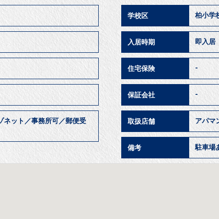
柏小学
学校区
即入
入居時期
-
住宅保険
-
保証会社
ゾネット／事務所可／郵便受
アパマ
取扱店舗
駐車場あ
備考