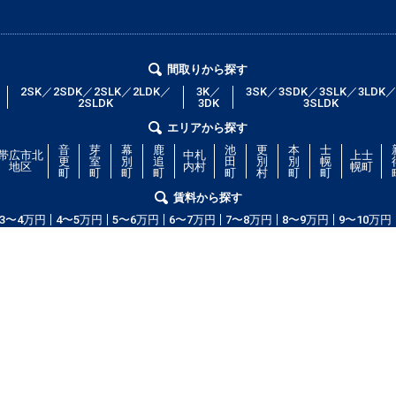
間取りから探す
2SK／2SDK／2SLK／2LDK／
3K／
3SK／3SDK／3SLK／3LDK
2SLDK
3DK
3SLDK
エリアから探す
音
芽
幕
鹿
池
更
本
士
帯広市北
中札
上士
更
室
別
追
田
別
別
幌
地区
内村
幌町
町
町
町
町
町
村
町
町
賃料から探す
3〜4万円
4〜5万円
5〜6万円
6〜7万円
7〜8万円
8〜9万円
9〜10万円
コム」！部屋の広さ、間取り、収納スペースと等々こだわり条件に合った物
等の細かな条件でも絞り込むことが可能です！希望条件に合う物件が見つから
ッフが全力で希望のお部屋をお探しします！
copyright(c) obihiroshi.com.all right reserved.