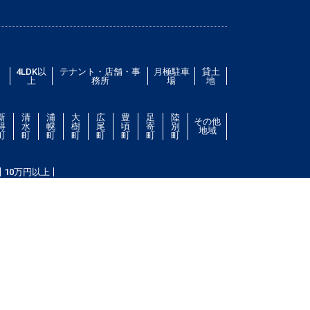
／
4LDK以
テナント・店舗・事
月極駐車
貸土
上
務所
場
地
新
清
浦
大
広
豊
足
陸
その他
得
水
幌
樹
尾
頃
寄
別
地域
町
町
町
町
町
町
町
町
10万円以上
件をお探し致します。住所（帯広市エリア）・環境・相
ない場合は、帯広市ドットコムにご連絡ください。スタ