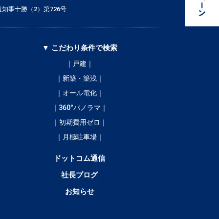
知事十勝（2）第726号
▼ こだわり条件で検索
｜戸建｜
｜新築・築浅｜
｜オール電化｜
｜360°パノラマ｜
｜初期費用ゼロ｜
｜月極駐車場｜
ドットコム通信
社長ブログ
お知らせ