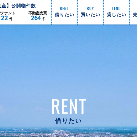
動産】公開物件数
RENT
BUY
LEND
借りたい
買いたい
貸したい
貸
テナント
不動産
売買
122
264
件
件
RENT
借りたい