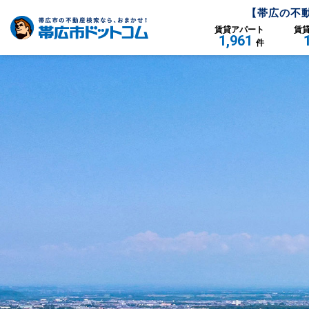
【
帯広
の不
賃貸
アパート
賃
1,961
件