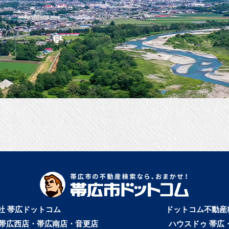
社 帯広ドットコム
ドットコム不動産
帯広西店・帯広南店・音更店
ハウスドゥ 帯広