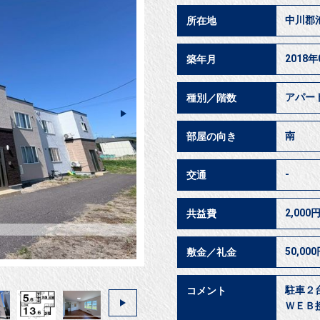
中川郡
所在地
2018年
築年月
アパー
種別／階数
南
部屋の向き
-
交通
2,000
共益費
50,00
敷金／礼金
駐車２
コメント
ＷＥＢ