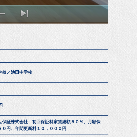
㎡
学校／池田中学校
居
0円
ん保証株式会社 初回保証料家賃総額５０％、月額保
８０円、年間更新料１０，０００円