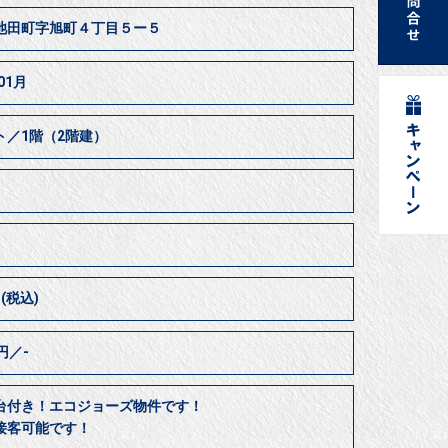
池田町字旭町４丁目５ー５
01月
ト／1階（2階建）
円(税込)
0円／-
台付き！エコジョーズ物件です！
接客可能です！