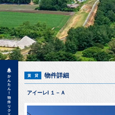
物件詳細
賃 貸
アイーレⅠ １－Ａ