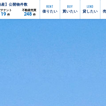
動産】公開物件数
RENT
BUY
LEND
借りたい
買いたい
貸したい
貸
テナント
不動産
売買
119
248
件
件