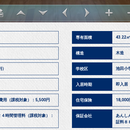
43.22
専有面積
木造
構造
列）
池田小
学校区
即入
入居時期
費用（課税対象）：5,500円
18,00
住宅保険
２４時間管理料（課税対象）：
あんし
保証会社
証料８