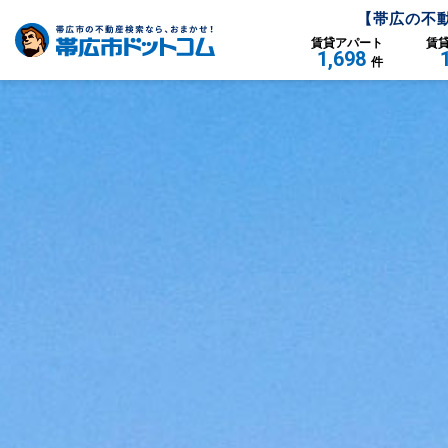
【
帯広
の不
賃貸
アパート
賃
1,698
件