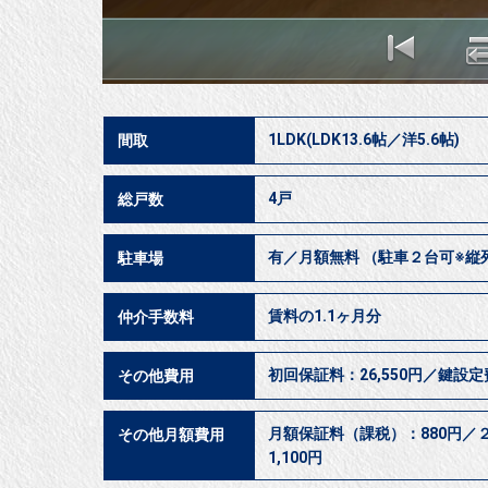
1LDK(LDK13.6帖／洋5.6帖)
間取
4戸
総戸数
有／月額無料 （駐車２台可※縦
駐車場
賃料の1.1ヶ月分
仲介手数料
初回保証料：26,550円／鍵設定
その他費用
月額保証料（課税）：880円／
その他月額費用
1,100円