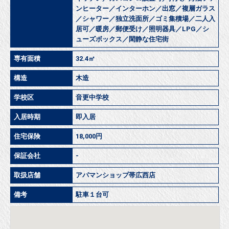
ンヒーター／インターホン／出窓／複層ガラス
／シャワー／独立洗面所／ゴミ集積場／二人入
居可／暖房／郵便受け／照明器具／LPG／シ
ューズボックス／閑静な住宅街
専有面積
32.4㎡
構造
木造
学校区
音更中学校
入居時期
即入居
住宅保険
18,000円
保証会社
-
取扱店舗
アパマンショップ帯広西店
備考
駐車１台可