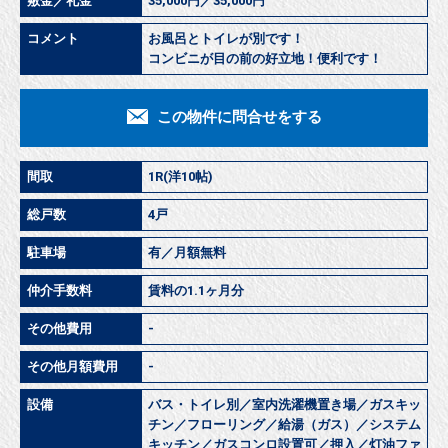
敷金／礼金
35,000円／35,000円
コメント
お風呂とトイレが別です！
コンビニが目の前の好立地！便利です！
この物件に問合せをする
間取
1R(洋10帖)
総戸数
4戸
駐車場
有／月額無料
仲介手数料
賃料の1.1ヶ月分
その他費用
-
その他月額費用
-
設備
バス・トイレ別／室内洗濯機置き場／ガスキッ
チン／フローリング／給湯（ガス）／システム
キッチン／ガスコンロ設置可／押入／灯油ファ