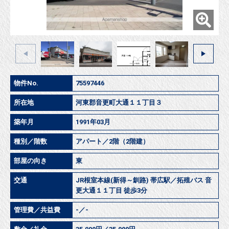
物件No.
75597446
所在地
河東郡音更町大通１１丁目３
築年月
1991年03月
種別／階数
アパート／2階（2階建）
部屋の向き
東
交通
JR根室本線(新得～釧路) 帯広駅／拓殖バス 音
更大通１１丁目 徒歩3分
管理費／共益費
-／-