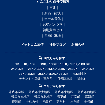
▼ こだわり条件で検索
｜戸建｜
｜新築・築浅｜
｜オール電化｜
｜360°パノラマ｜
｜初期費用ゼロ｜
｜月極駐車場｜
ドットコム通信
社長ブログ
お知らせ
間取りから探す
1R
1K／1DK
1SK／1SDK／1SLK／1LDK／1SLDK
2K／2DK
2SK／2SDK／2SLK／2LDK／2SLDK
3K／3DK
3SK／3SDK／3SLK／3LDK／3SLDK
4LDK以上
テナント・店舗・事務所
月極駐車場
貸土地
エリアから探す
帯広市全域
帯広市中央地区
帯広市東地区
帯広市西地区
帯広市南地区
帯広市北地区
音更町
芽室町
幕別町
鹿追町
中札内村
池田町
更別村
本別町
士幌町