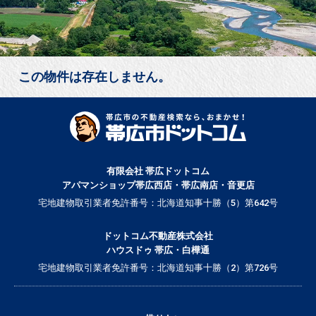
この物件は存在しません。
有限会社 帯広ドットコム
アパマンショップ帯広西店・帯広南店・音更店
宅地建物取引業者免許番号：北海道知事十勝（5）第642号
ドットコム不動産株式会社
ハウスドゥ 帯広・白樺通
宅地建物取引業者免許番号：北海道知事十勝（2）第726号