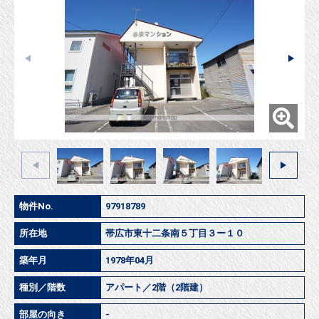
物件No.
97918789
所在地
帯広市東十二条南５丁目３ー１０
築年月
1978年04月
種別／階数
アパート／2階（2階建）
部屋の向き
-