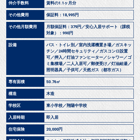
仲介手数料
賃料の1.1ヶ月分
その他費用
保証料：18,995円
その他月額費用
月額保証料：379円／安心入居サポート（課税
対象）：990円
設備
バス・トイレ別／室内洗濯機置き場／ガスキッ
チン／24時間セキュリティ／ガスコンロ設置
可／押入／灯油ファンヒーター／シャワー／ゴ
ミ集積場／二人入居可／郵便受け／灯油給湯／
照明器具／子供可／天然ガス（都市ガス）
専有面積
50.76㎡
構造
木造
学校区
東小学校／翔陽中学校
入居時期
即入居
住宅保険
20,000円