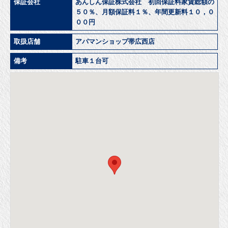
保証会社
あんしん保証株式会社 初回保証料家賃総額の
５０％、月額保証料１％、年間更新料１０，０
００円
取扱店舗
アパマンショップ帯広西店
備考
駐車１台可