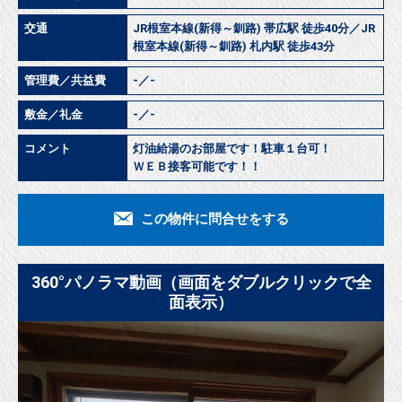
交通
JR根室本線(新得～釧路) 帯広駅 徒歩40分／JR
根室本線(新得～釧路) 札内駅 徒歩43分
管理費／共益費
-／-
敷金／礼金
-／-
コメント
灯油給湯のお部屋です！駐車１台可！
ＷＥＢ接客可能です！！
この物件に問合せをする
360°パノラマ動画（画面をダブルクリックで全
面表示）