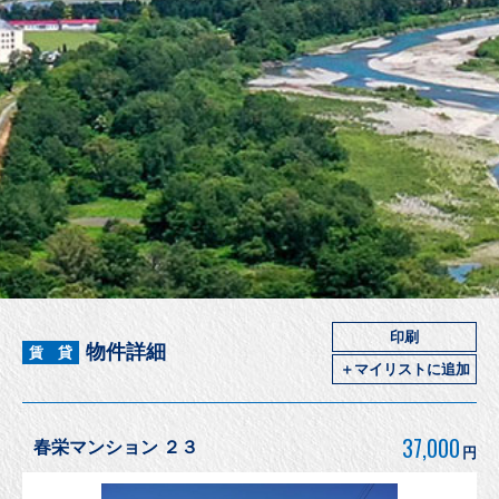
印刷
物件詳細
賃 貸
＋マイリストに追加
37,000
春栄マンション ２３
円