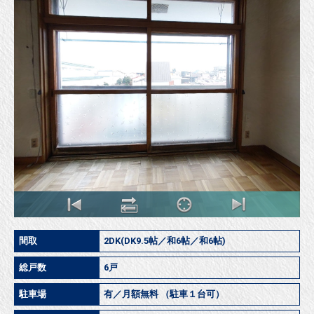
間取
2DK(DK9.5帖／和6帖／和6帖)
総戸数
6戸
駐車場
有／月額無料 （駐車１台可）