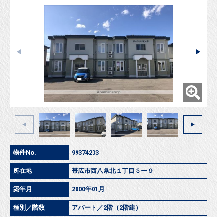
物件No.
99374203
所在地
帯広市西八条北１丁目３ー９
築年月
2000年01月
種別／階数
アパート／2階（2階建）