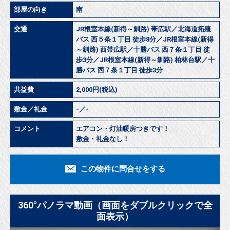
部屋の向き
南
交通
JR根室本線(新得～釧路) 帯広駅／北海道拓殖
バス 西５条１丁目 徒歩8分／JR根室本線(新得
～釧路) 西帯広駅／十勝バス 西７条１丁目 徒
歩3分／JR根室本線(新得～釧路) 柏林台駅／十
勝バス 西７条１丁目 徒歩3分
共益費
2,000円(税込)
敷金／礼金
-／-
コメント
エアコン・灯油暖房つきです！
敷金・礼金なし！
この物件に問合せをする
360°パノラマ動画（画面をダブルクリックで全
面表示）