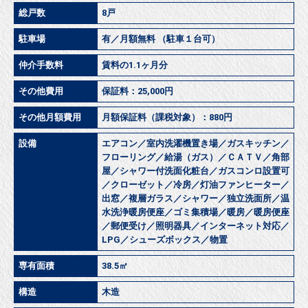
総戸数
8戸
駐車場
有／月額無料 （駐車１台可）
仲介手数料
賃料の1.1ヶ月分
その他費用
保証料：25,000円
その他月額費用
月額保証料（課税対象）：880円
設備
エアコン／室内洗濯機置き場／ガスキッチン／
フローリング／給湯（ガス）／ＣＡＴＶ／角部
屋／シャワー付洗面化粧台／ガスコンロ設置可
／クローゼット／冷房／灯油ファンヒーター／
出窓／複層ガラス／シャワー／独立洗面所／温
水洗浄暖房便座／ゴミ集積場／暖房／暖房便座
／郵便受け／照明器具／インターネット対応／
LPG／シューズボックス／物置
専有面積
38.5㎡
構造
木造