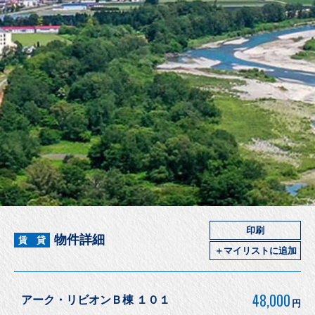
印刷
物件詳細
賃 貸
＋マイリストに追加
48,000
アーク・リビオンＢ棟 １０１
円