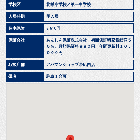
学校区
北栄小学校／第一中学校
入居時期
即入居
住宅保険
8,610円
保証会社
あんしん保証株式会社 初回保証料家賃総額５
０％、月額保証料８８０円、年間更新料１０，
０００円
取扱店舗
アパマンショップ帯広西店
備考
駐車１台可