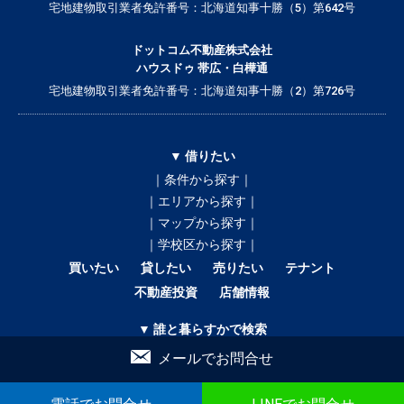
宅地建物取引業者免許番号：北海道知事十勝（5）第642号
ドットコム不動産株式会社
ハウスドゥ 帯広・白樺通
宅地建物取引業者免許番号：北海道知事十勝（2）第726号
▼ 借りたい
｜条件から探す｜
｜エリアから探す｜
｜マップから探す｜
｜学校区から探す｜
買いたい
貸したい
売りたい
テナント
不動産投資
店舗情報
▼ 誰と暮らすかで検索
｜ひとり暮らし｜
メールでお問合せ
｜二人暮らし｜
｜家族で暮らす｜