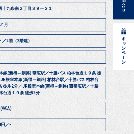
西十九条南２丁目３９ー２１
01月
ト／2階（2階建）
本線(新得～釧路) 帯広駅／十勝バス 柏林台通１９条 徒
JR根室本線(新得～釧路) 柏林台駅／十勝バス 柏林台
 徒歩2分／JR根室本線(新得～釧路) 西帯広駅／十勝
林台通１９条 徒歩2分
円(税込)
00円／-