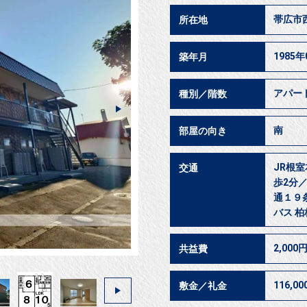
帯広市
所在地
1985年
築年月
アパー
種別／階数
南
部屋の向き
JR根室
交通
歩2分／
通１９条
バス 柏
2,000
共益費
116,0
敷金／礼金