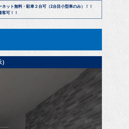
ーネット無料・駐車２台可（2台目小型車のみ）！！
接客可！！
示）