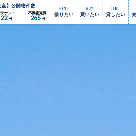
動産】公開物件数
RENT
BUY
LEND
借りたい
買いたい
貸したい
貸
テナント
不動産
売買
122
265
件
件