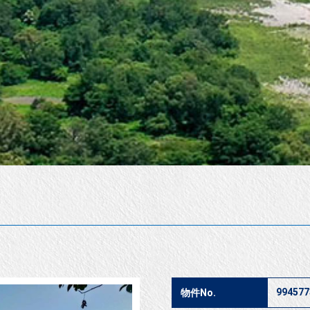
994577
物件No.