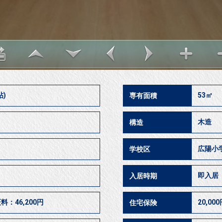
帖)
53㎡
専有面積
木造
構造
広陽小
学校区
即入
入居時期
：46,200円
20,00
住宅保険