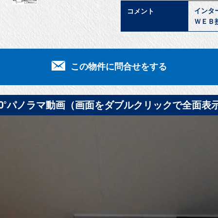
インタ
コメント
ＷＥＢ
この物件に問合せをする
60°パノラマ動画（画面をダブルクリックで全面表