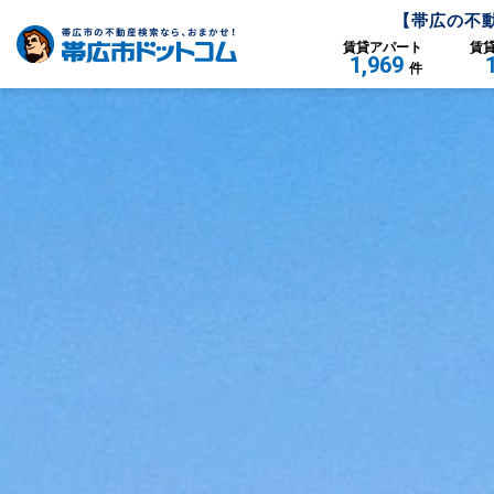
【
帯広
の不
賃貸
アパート
賃
1,969
件