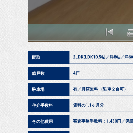
2LDK(LDK10.5帖／洋8帖／洋6
間取
4戸
総戸数
有／月額無料 （駐車２台可）
駐車場
賃料の1.1ヶ月分
仲介手数料
審査事務手数料：1,430円／保証料
その他費用