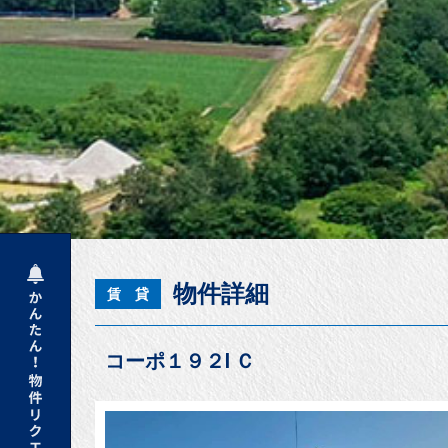
物件詳細
賃 貸
コーポ１９２Ⅰ Ｃ