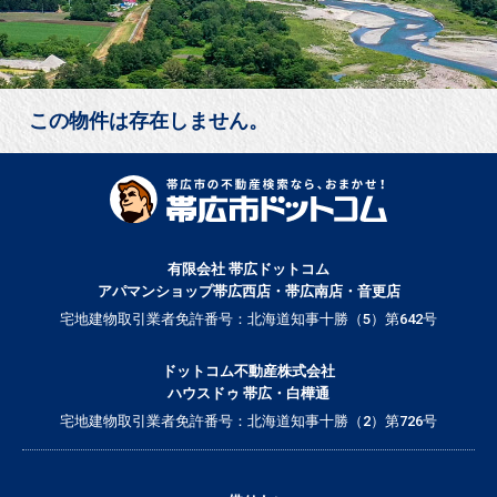
この物件は存在しません。
有限会社 帯広ドットコム
アパマンショップ帯広西店・帯広南店・音更店
宅地建物取引業者免許番号：北海道知事十勝（5）第642号
ドットコム不動産株式会社
ハウスドゥ 帯広・白樺通
宅地建物取引業者免許番号：北海道知事十勝（2）第726号