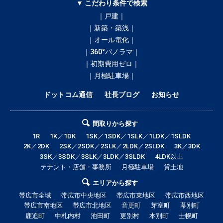
▼ こだわり条件で検索
｜戸建｜
｜新築・築浅｜
｜オール電化｜
｜360°パノラマ｜
｜初期費用ゼロ｜
｜月極駐車場｜
ドットコム通信
社長ブログ
お知らせ
間取りから探す
1R
1K／1DK
1SK／1SDK／1SLK／1LDK／1SLDK
2K／2DK
2SK／2SDK／2SLK／2LDK／2SLDK
3K／3DK
3SK／3SDK／3SLK／3LDK／3SLDK
4LDK以上
テナント・店舗・事務所
月極駐車場
貸土地
エリアから探す
帯広市全域
帯広市中央地区
帯広市東地区
帯広市西地区
帯広市南地区
帯広市北地区
音更町
芽室町
幕別町
鹿追町
中札内村
池田町
更別村
本別町
士幌町