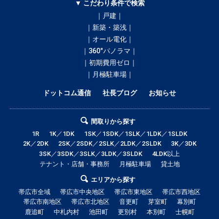
▼ こだわり条件で検索
｜戸建｜
｜新築・築浅｜
｜オール電化｜
｜360°パノラマ｜
｜初期費用ゼロ｜
｜月極駐車場｜
ドットコム通信
社長ブログ
お知らせ
間取りから探す
1R
1K／1DK
1SK／1SDK／1SLK／1LDK／1SLDK
2K／2DK
2SK／2SDK／2SLK／2LDK／2SLDK
3K／3DK
3SK／3SDK／3SLK／3LDK／3SLDK
4LDK以上
テナント・店舗・事務所
月極駐車場
貸土地
エリアから探す
帯広市全域
帯広市中央地区
帯広市東地区
帯広市西地区
帯広市南地区
帯広市北地区
音更町
芽室町
幕別町
鹿追町
中札内村
池田町
更別村
本別町
士幌町