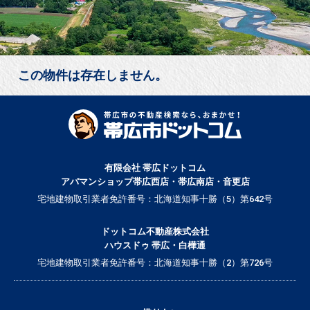
この物件は存在しません。
有限会社 帯広ドットコム
アパマンショップ帯広西店・帯広南店・音更店
宅地建物取引業者免許番号：北海道知事十勝（5）第642号
ドットコム不動産株式会社
ハウスドゥ 帯広・白樺通
宅地建物取引業者免許番号：北海道知事十勝（2）第726号