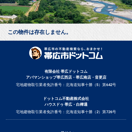
この物件は存在しません。
有限会社 帯広ドットコム
アパマンショップ帯広西店・帯広南店・音更店
宅地建物取引業者免許番号：北海道知事十勝（5）第642号
ドットコム不動産株式会社
ハウスドゥ 帯広・白樺通
宅地建物取引業者免許番号：北海道知事十勝（2）第726号