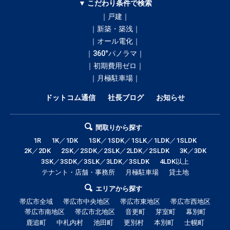
▼ こだわり条件で検索
｜戸建｜
｜新築・築浅｜
｜オール電化｜
｜360°パノラマ｜
｜初期費用ゼロ｜
｜月極駐車場｜
ドットコム通信
社長ブログ
お知らせ
間取りから探す
1R
1K／1DK
1SK／1SDK／1SLK／1LDK／1SLDK
2K／2DK
2SK／2SDK／2SLK／2LDK／2SLDK
3K／3DK
3SK／3SDK／3SLK／3LDK／3SLDK
4LDK以上
テナント・店舗・事務所
月極駐車場
貸土地
エリアから探す
帯広市全域
帯広市中央地区
帯広市東地区
帯広市西地区
帯広市南地区
帯広市北地区
音更町
芽室町
幕別町
鹿追町
中札内村
池田町
更別村
本別町
士幌町