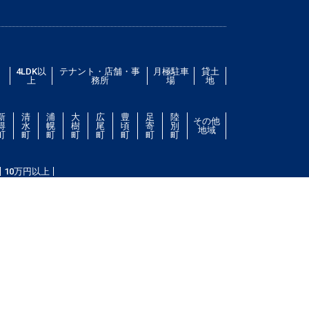
／
4LDK以
テナント・店舗・事
月極駐車
貸土
上
務所
場
地
新
清
浦
大
広
豊
足
陸
その他
得
水
幌
樹
尾
頃
寄
別
地域
町
町
町
町
町
町
町
町
10万円以上
件をお探し致します。住所（帯広市エリア）・環境・相
ない場合は、帯広市ドットコムにご連絡ください。スタ