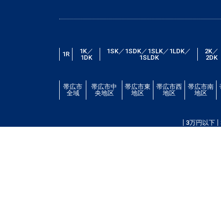
1K／
1SK／1SDK／1SLK／1LDK／
2K／
1R
1DK
1SLDK
2DK
帯広市
帯広市中
帯広市東
帯広市西
帯広市南
全域
央地区
地区
地区
地区
3万円以下
帯広市エリアの賃貸・借家情報満載の「帯広市ドット
場・こだわり条件検索以外に、設備や間取り・駅徒歩