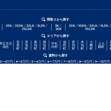
間取りから探す
2SK／2SDK／2SLK／2LDK／
3K／
3SK／3SDK／3SLK／3LDK
2SLDK
3DK
3SLDK
エリアから探す
音
芽
幕
鹿
池
更
本
士
帯広市北
中札
上士
更
室
別
追
田
別
別
幌
地区
内村
幌町
町
町
町
町
町
村
町
町
賃料から探す
3〜4万円
4〜5万円
5〜6万円
6〜7万円
7〜8万円
8〜9万円
9〜10万円
コム」！部屋の広さ、間取り、収納スペースと等々こだわり条件に合った物
等の細かな条件でも絞り込むことが可能です！希望条件に合う物件が見つから
ッフが全力で希望のお部屋をお探しします！
copyright(c) obihiroshi.com.all right reserved.