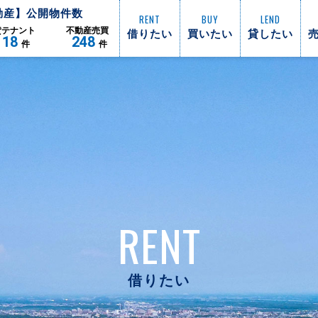
動産】公開物件数
RENT
BUY
LEND
借りたい
買いたい
貸したい
貸
テナント
不動産
売買
118
248
件
件
RENT
借りたい