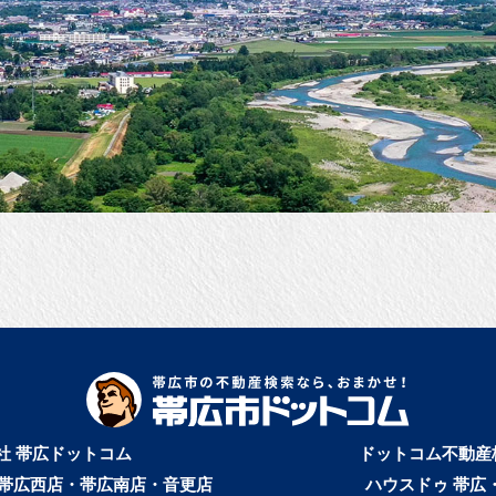
社 帯広ドットコム
ドットコム不動産
帯広西店・帯広南店・音更店
ハウスドゥ 帯広