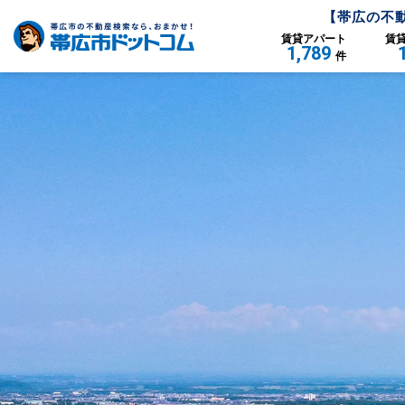
【
帯広
の不
賃貸
アパート
賃
1,789
件