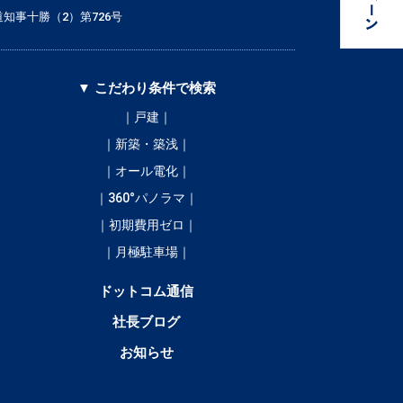
知事十勝（2）第726号
▼ こだわり条件で検索
｜戸建｜
｜新築・築浅｜
｜オール電化｜
｜360°パノラマ｜
｜初期費用ゼロ｜
｜月極駐車場｜
ドットコム通信
社長ブログ
お知らせ