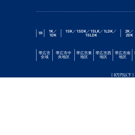
1K／
1SK／1SDK／1SLK／1LDK／
2K／
1R
1DK
1SLDK
2DK
帯広市
帯広市中
帯広市東
帯広市西
帯広市南
全域
央地区
地区
地区
地区
3万円以下
帯広市エリアの賃貸・借家情報満載の「帯広市ドット
場・こだわり条件検索以外に、設備や間取り・駅徒歩