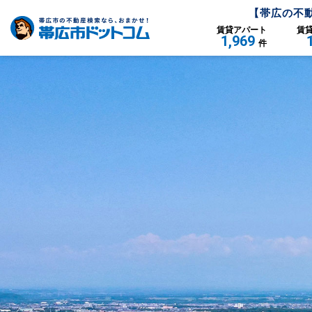
【
帯広
の不
賃貸
アパート
賃
1,969
件