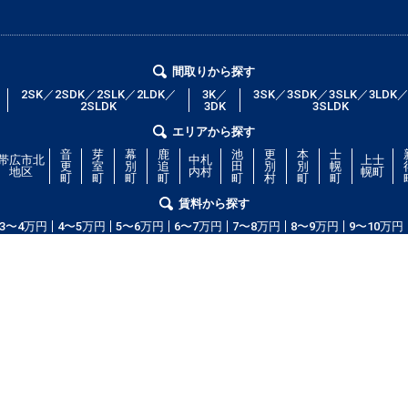
間取りから探す
2SK／2SDK／2SLK／2LDK／
3K／
3SK／3SDK／3SLK／3LDK
2SLDK
3DK
3SLDK
エリアから探す
音
芽
幕
鹿
池
更
本
士
帯広市北
中札
上士
更
室
別
追
田
別
別
幌
地区
内村
幌町
町
町
町
町
町
村
町
町
賃料から探す
3〜4万円
4〜5万円
5〜6万円
6〜7万円
7〜8万円
8〜9万円
9〜10万円
コム」！部屋の広さ、間取り、収納スペースと等々こだわり条件に合った物
等の細かな条件でも絞り込むことが可能です！希望条件に合う物件が見つから
ッフが全力で希望のお部屋をお探しします！
copyright(c) obihiroshi.com.all right reserved.