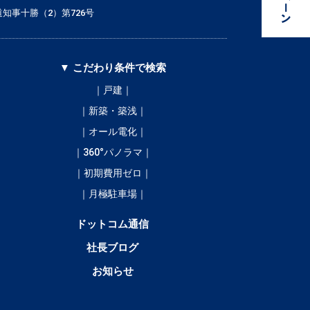
知事十勝（2）第726号
▼ こだわり条件で検索
｜戸建｜
｜新築・築浅｜
｜オール電化｜
｜360°パノラマ｜
｜初期費用ゼロ｜
｜月極駐車場｜
ドットコム通信
社長ブログ
お知らせ