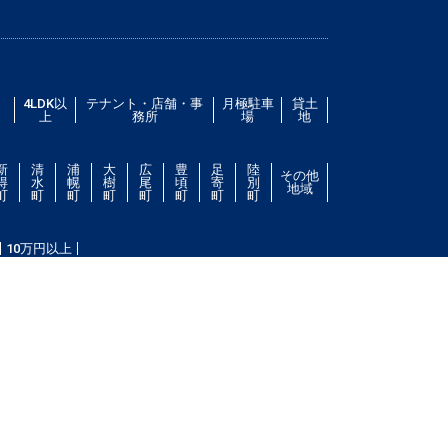
／
4LDK以
テナント・店舗・事
月極駐車
貸土
上
務所
場
地
新
清
浦
大
広
豊
足
陸
その他
得
水
幌
樹
尾
頃
寄
別
地域
町
町
町
町
町
町
町
町
10万円以上
件をお探し致します。住所（帯広市エリア）・環境・相
ない場合は、帯広市ドットコムにご連絡ください。スタ