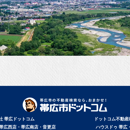
社 帯広ドットコム
ドットコム不動産
帯広西店・帯広南店・音更店
ハウスドゥ 帯広