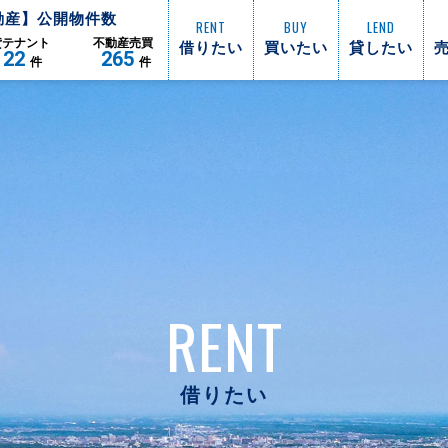
動産】公開物件数
RENT
BUY
LEND
借りたい
買いたい
貸したい
貸
テナント
不動産
売買
122
265
件
件
RENT
借りたい