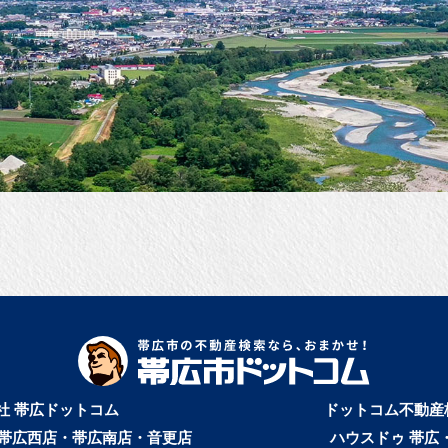
社 帯広ドットコム
ドットコム不動産
帯広西店・帯広南店・音更店
ハウスドゥ 帯広