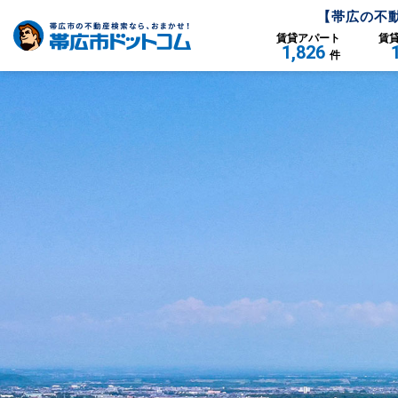
【
帯広
の不
賃貸
アパート
賃
1,826
件