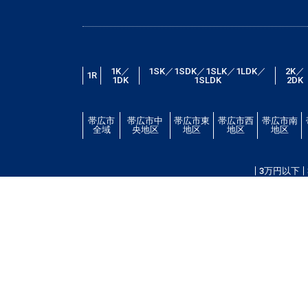
1K／
1SK／1SDK／1SLK／1LDK／
2K／
1R
1DK
1SLDK
2DK
帯広市
帯広市中
帯広市東
帯広市西
帯広市南
全域
央地区
地区
地区
地区
3万円以下
帯広市エリアの賃貸・借家情報満載の「帯広市ドット
場・こだわり条件検索以外に、設備や間取り・駅徒歩