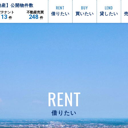
動産】公開物件数
RENT
BUY
LEND
借りたい
買いたい
貸したい
貸
テナント
不動産
売買
113
248
件
件
RENT
借りたい