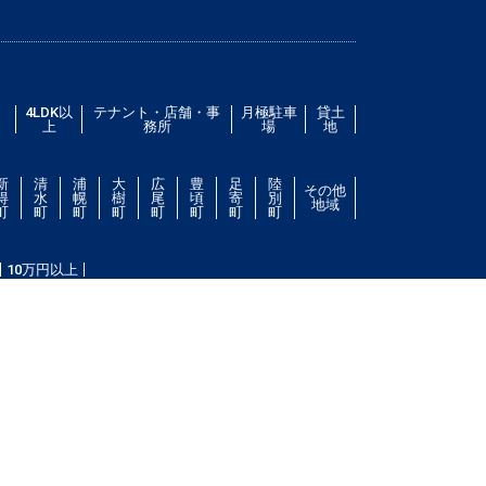
／
4LDK以
テナント・店舗・事
月極駐車
貸土
上
務所
場
地
新
清
浦
大
広
豊
足
陸
その他
得
水
幌
樹
尾
頃
寄
別
地域
町
町
町
町
町
町
町
町
10万円以上
件をお探し致します。住所（帯広市エリア）・環境・相
ない場合は、帯広市ドットコムにご連絡ください。スタ