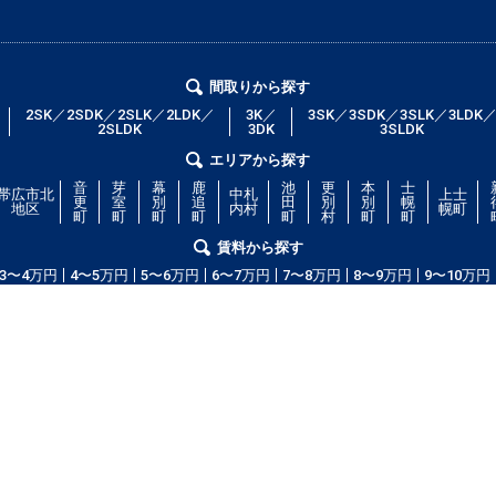
間取りから探す
2SK／2SDK／2SLK／2LDK／
3K／
3SK／3SDK／3SLK／3LDK
2SLDK
3DK
3SLDK
エリアから探す
音
芽
幕
鹿
池
更
本
士
帯広市北
中札
上士
更
室
別
追
田
別
別
幌
地区
内村
幌町
町
町
町
町
町
村
町
町
賃料から探す
3〜4万円
4〜5万円
5〜6万円
6〜7万円
7〜8万円
8〜9万円
9〜10万円
コム」！部屋の広さ、間取り、収納スペースと等々こだわり条件に合った物
等の細かな条件でも絞り込むことが可能です！希望条件に合う物件が見つから
ッフが全力で希望のお部屋をお探しします！
copyright(c) obihiroshi.com.all right reserved.