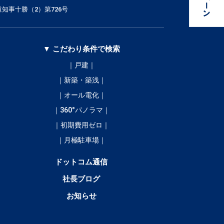
知事十勝（2）第726号
▼ こだわり条件で検索
｜戸建｜
｜新築・築浅｜
｜オール電化｜
｜360°パノラマ｜
｜初期費用ゼロ｜
｜月極駐車場｜
ドットコム通信
社長ブログ
お知らせ