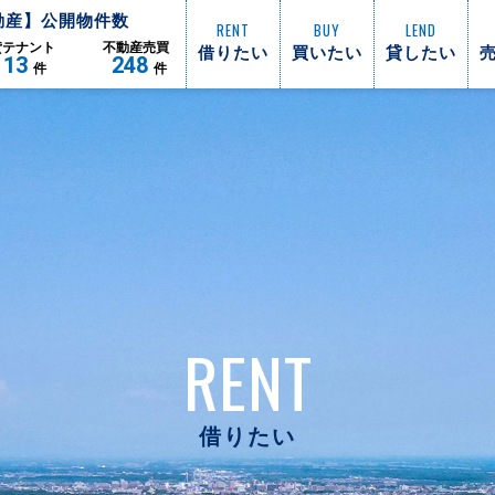
動産】公開物件数
RENT
BUY
LEND
借りたい
買いたい
貸したい
貸
テナント
不動産
売買
113
248
件
件
RENT
借りたい