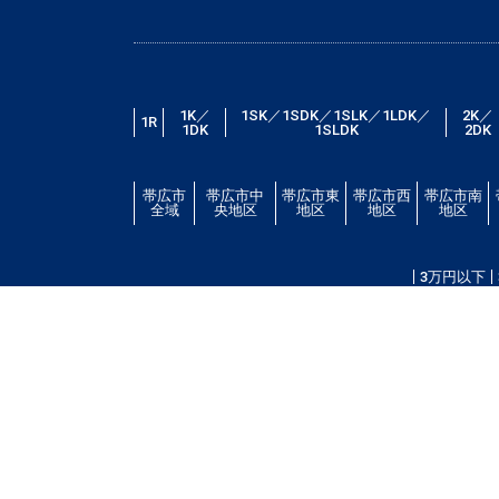
1K／
1SK／1SDK／1SLK／1LDK／
2K／
1R
1DK
1SLDK
2DK
帯広市
帯広市中
帯広市東
帯広市西
帯広市南
全域
央地区
地区
地区
地区
3万円以下
帯広市エリアの賃貸・借家情報満載の「帯広市ドット
場・こだわり条件検索以外に、設備や間取り・駅徒歩