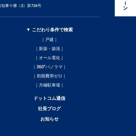
知事十勝（2）第726号
▼ こだわり条件で検索
｜戸建｜
｜新築・築浅｜
｜オール電化｜
｜360°パノラマ｜
｜初期費用ゼロ｜
｜月極駐車場｜
ドットコム通信
社長ブログ
お知らせ