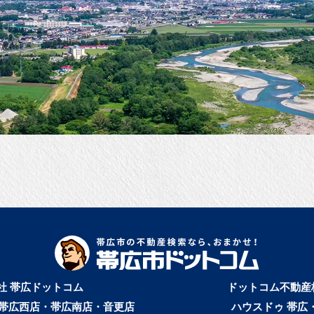
社 帯広ドットコム
ドットコム不動産
帯広西店・帯広南店・音更店
ハウスドゥ 帯広