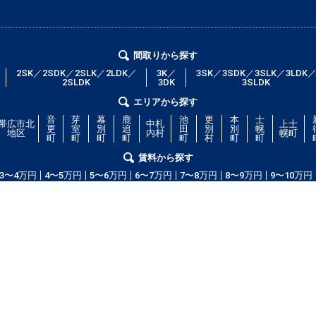
間取りから探す
2SK／2SDK／2SLK／2LDK／
3K／
3SK／3SDK／3SLK／3LDK
2SLDK
3DK
3SLDK
エリアから探す
音
芽
幕
鹿
池
更
本
士
帯広市北
中札
上士
更
室
別
追
田
別
別
幌
地区
内村
幌町
町
町
町
町
町
村
町
町
賃料から探す
3〜4万円
4〜5万円
5〜6万円
6〜7万円
7〜8万円
8〜9万円
9〜10万円
コム」！部屋の広さ、間取り、収納スペースと等々こだわり条件に合った物
等の細かな条件でも絞り込むことが可能です！希望条件に合う物件が見つから
ッフが全力で希望のお部屋をお探しします！
copyright(c) obihiroshi.com.all right reserved.