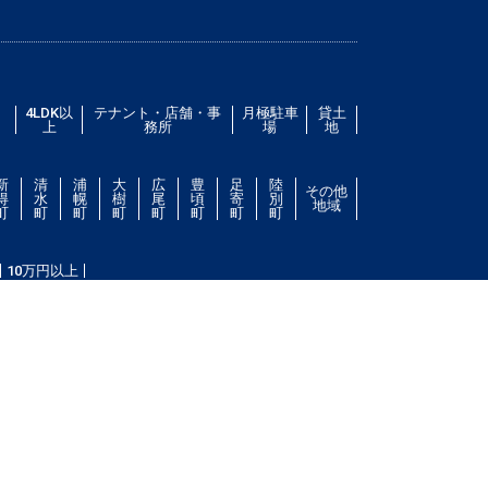
／
4LDK以
テナント・店舗・事
月極駐車
貸土
上
務所
場
地
新
清
浦
大
広
豊
足
陸
その他
得
水
幌
樹
尾
頃
寄
別
地域
町
町
町
町
町
町
町
町
10万円以上
件をお探し致します。住所（帯広市エリア）・環境・相
ない場合は、帯広市ドットコムにご連絡ください。スタ