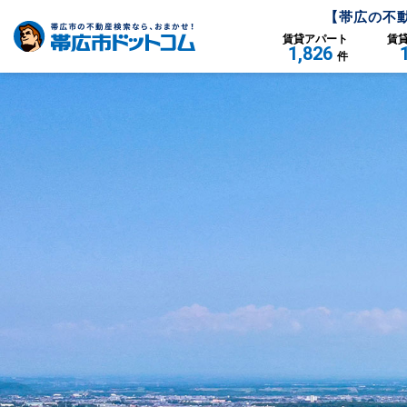
【
帯広
の不
賃貸
アパート
賃
1,826
件