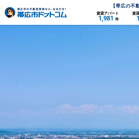
【
帯広
の不
賃貸
アパート
賃
1,981
件