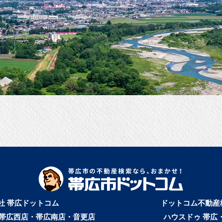
社 帯広ドットコム
ドットコム不動産
帯広西店・帯広南店・音更店
ハウスドゥ 帯広