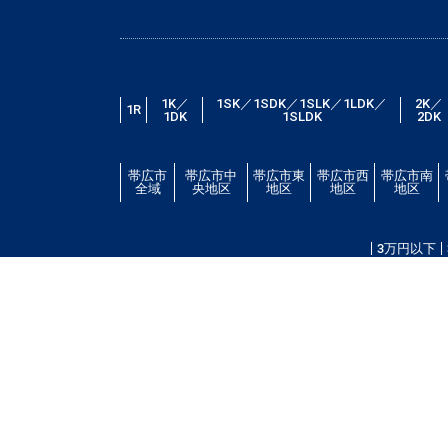
1K／
1SK／1SDK／1SLK／1LDK／
2K／
1R
1DK
1SLDK
2DK
帯広市
帯広市中
帯広市東
帯広市西
帯広市南
全域
央地区
地区
地区
地区
3万円以下
帯広市エリアの賃貸・借家情報満載の「帯広市ドット
場・こだわり条件検索以外に、設備や間取り・駅徒歩