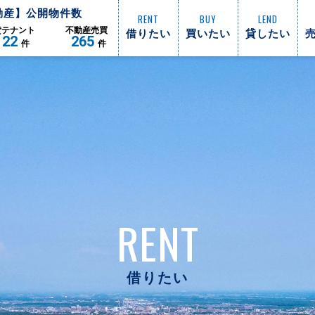
動産】公開物件数
RENT
BUY
LEND
借りたい
買いたい
貸したい
貸
テナント
不動産
売買
122
265
件
件
RENT
借りたい