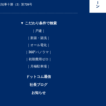
知事十勝（2）第726号
▼ こだわり条件で検索
｜戸建｜
｜新築・築浅｜
｜オール電化｜
｜360°パノラマ｜
｜初期費用ゼロ｜
｜月極駐車場｜
ドットコム通信
社長ブログ
お知らせ