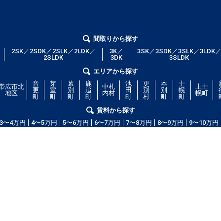
間取りから探す
2SK／2SDK／2SLK／2LDK／
3K／
3SK／3SDK／3SLK／3LDK
2SLDK
3DK
3SLDK
エリアから探す
音
芽
幕
鹿
池
更
本
士
帯広市北
中札
上士
更
室
別
追
田
別
別
幌
地区
内村
幌町
町
町
町
町
町
村
町
町
賃料から探す
3〜4万円
4〜5万円
5〜6万円
6〜7万円
7〜8万円
8〜9万円
9〜10万円
コム」！部屋の広さ、間取り、収納スペースと等々こだわり条件に合った物
等の細かな条件でも絞り込むことが可能です！希望条件に合う物件が見つから
ッフが全力で希望のお部屋をお探しします！
copyright(c) obihiroshi.com.all right reserved.