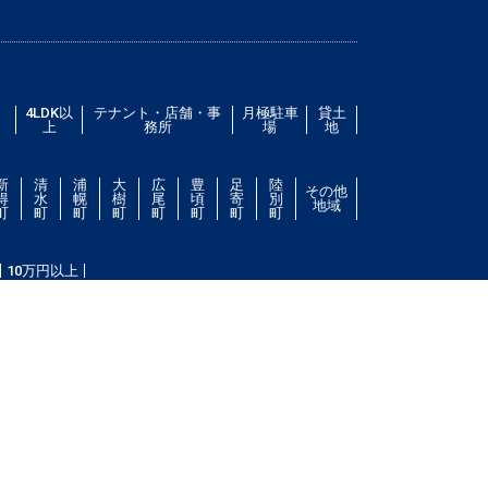
／
4LDK以
テナント・店舗・事
月極駐車
貸土
上
務所
場
地
新
清
浦
大
広
豊
足
陸
その他
得
水
幌
樹
尾
頃
寄
別
地域
町
町
町
町
町
町
町
町
10万円以上
件をお探し致します。住所（帯広市エリア）・環境・相
ない場合は、帯広市ドットコムにご連絡ください。スタ