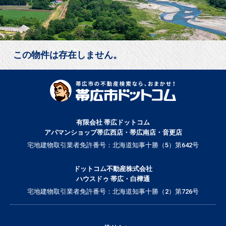
この物件は存在しません。
有限会社 帯広ドットコム
アパマンショップ帯広西店・帯広南店・音更店
宅地建物取引業者免許番号：北海道知事十勝（5）第642号
ドットコム不動産株式会社
ハウスドゥ 帯広・白樺通
宅地建物取引業者免許番号：北海道知事十勝（2）第726号