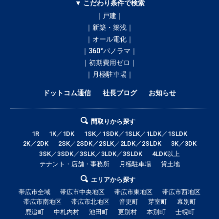
▼ こだわり条件で検索
｜戸建｜
｜新築・築浅｜
｜オール電化｜
｜360°パノラマ｜
｜初期費用ゼロ｜
｜月極駐車場｜
ドットコム通信
社長ブログ
お知らせ
間取りから探す
1R
1K／1DK
1SK／1SDK／1SLK／1LDK／1SLDK
2K／2DK
2SK／2SDK／2SLK／2LDK／2SLDK
3K／3DK
3SK／3SDK／3SLK／3LDK／3SLDK
4LDK以上
テナント・店舗・事務所
月極駐車場
貸土地
エリアから探す
帯広市全域
帯広市中央地区
帯広市東地区
帯広市西地区
帯広市南地区
帯広市北地区
音更町
芽室町
幕別町
鹿追町
中札内村
池田町
更別村
本別町
士幌町