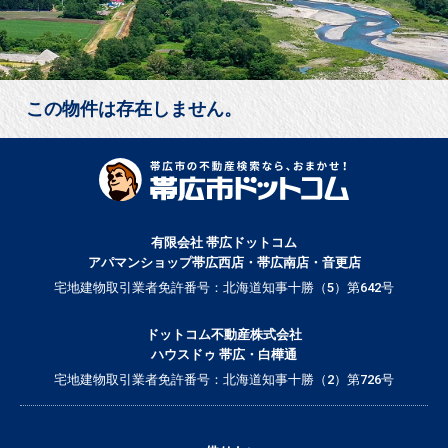
この物件は存在しません。
有限会社 帯広ドットコム
アパマンショップ帯広西店・帯広南店・音更店
宅地建物取引業者免許番号：北海道知事十勝（5）第642号
ドットコム不動産株式会社
ハウスドゥ 帯広・白樺通
宅地建物取引業者免許番号：北海道知事十勝（2）第726号