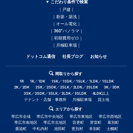
▼ こだわり条件で検索
｜戸建｜
｜新築・築浅｜
｜オール電化｜
｜360°パノラマ｜
｜初期費用ゼロ｜
｜月極駐車場｜
ドットコム通信
社長ブログ
お知らせ
間取りから探す
1R
1K／1DK
1SK／1SDK／1SLK／1LDK／1SLDK
2K／2DK
2SK／2SDK／2SLK／2LDK／2SLDK
3K／3DK
3SK／3SDK／3SLK／3LDK／3SLDK
4LDK以上
テナント・店舗・事務所
月極駐車場
貸土地
エリアから探す
帯広市全域
帯広市中央地区
帯広市東地区
帯広市西地区
帯広市南地区
帯広市北地区
音更町
芽室町
幕別町
鹿追町
中札内村
池田町
更別村
本別町
士幌町