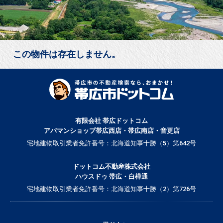
この物件は存在しません。
有限会社 帯広ドットコム
アパマンショップ帯広西店・帯広南店・音更店
宅地建物取引業者免許番号：北海道知事十勝（5）第642号
ドットコム不動産株式会社
ハウスドゥ 帯広・白樺通
宅地建物取引業者免許番号：北海道知事十勝（2）第726号