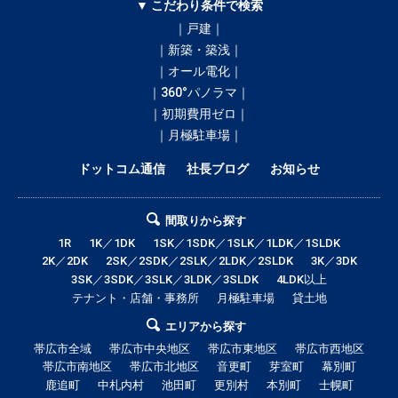
▼ こだわり条件で検索
｜戸建｜
｜新築・築浅｜
｜オール電化｜
｜360°パノラマ｜
｜初期費用ゼロ｜
｜月極駐車場｜
ドットコム通信
社長ブログ
お知らせ
間取りから探す
1R
1K／1DK
1SK／1SDK／1SLK／1LDK／1SLDK
2K／2DK
2SK／2SDK／2SLK／2LDK／2SLDK
3K／3DK
3SK／3SDK／3SLK／3LDK／3SLDK
4LDK以上
テナント・店舗・事務所
月極駐車場
貸土地
エリアから探す
帯広市全域
帯広市中央地区
帯広市東地区
帯広市西地区
帯広市南地区
帯広市北地区
音更町
芽室町
幕別町
鹿追町
中札内村
池田町
更別村
本別町
士幌町