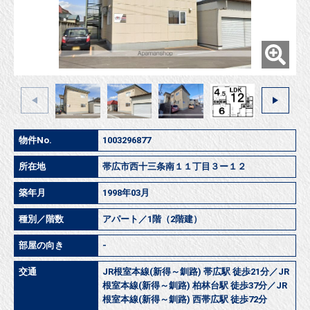
物件No.
1003296877
所在地
帯広市西十三条南１１丁目３ー１２
築年月
1998年03月
種別／階数
アパート／1階（2階建）
部屋の向き
-
交通
JR根室本線(新得～釧路) 帯広駅 徒歩21分／JR
根室本線(新得～釧路) 柏林台駅 徒歩37分／JR
根室本線(新得～釧路) 西帯広駅 徒歩72分