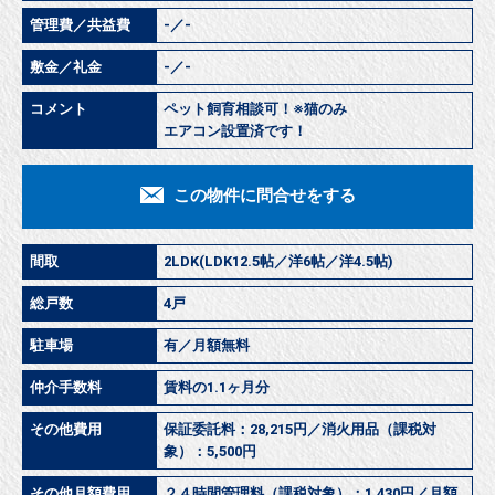
管理費／共益費
-／-
敷金／礼金
-／-
コメント
ペット飼育相談可！※猫のみ
エアコン設置済です！
この物件に問合せをする
間取
2LDK(LDK12.5帖／洋6帖／洋4.5帖)
総戸数
4戸
駐車場
有／月額無料
仲介手数料
賃料の1.1ヶ月分
その他費用
保証委託料：28,215円／消火用品（課税対
象）：5,500円
その他月額費用
２４時間管理料（課税対象）：1,430円／月額