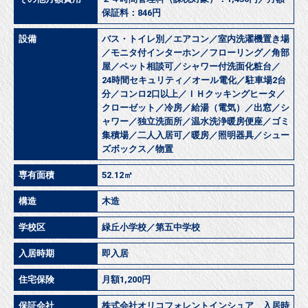
保証料：846円
設備
バス・トイレ別／エアコン／室内洗濯機置き場
／モニタ付インターホン／フローリング／角部
屋／ペット相談可／シャワー付洗面化粧台／
24時間セキュリティ／オール電化／駐車場2台
分／コンロ2口以上／ＩＨクッキングヒータ／
クローゼット／冷房／給湯（電気）／出窓／シ
ャワー／独立洗面所／温水洗浄暖房便座／ゴミ
集積場／二人入居可／暖房／照明器具／シュー
ズボックス／物置
専有面積
52.12㎡
構造
木造
学校区
緑丘小学校／第五中学校
入居時期
即入居
住宅保険
月額1,200円
保証会社
株式会社オリコフォレントインシュア 入居時