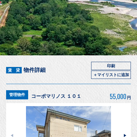
印刷
物件詳細
賃 貸
＋マイリストに追加
55,000
管理物件
コーポマリノス １０１
円