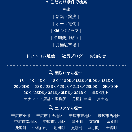
▼ こだわり条件で検索
｜戸建｜
｜新築・築浅｜
｜オール電化｜
｜360°パノラマ｜
｜初期費用ゼロ｜
｜月極駐車場｜
ドットコム通信
社長ブログ
お知らせ
間取りから探す
1R
1K／1DK
1SK／1SDK／1SLK／1LDK／1SLDK
2K／2DK
2SK／2SDK／2SLK／2LDK／2SLDK
3K／3DK
3SK／3SDK／3SLK／3LDK／3SLDK
4LDK以上
テナント・店舗・事務所
月極駐車場
貸土地
エリアから探す
帯広市全域
帯広市中央地区
帯広市東地区
帯広市西地区
帯広市南地区
帯広市北地区
音更町
芽室町
幕別町
鹿追町
中札内村
池田町
更別村
本別町
士幌町