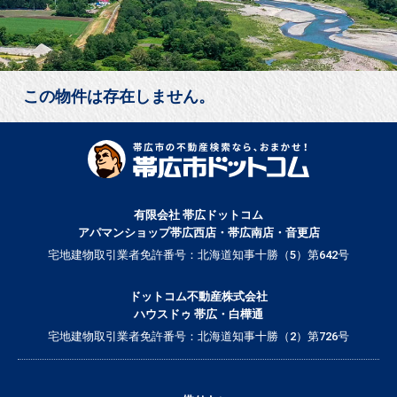
この物件は存在しません。
有限会社 帯広ドットコム
アパマンショップ帯広西店・帯広南店・音更店
宅地建物取引業者免許番号：北海道知事十勝（5）第642号
ドットコム不動産株式会社
ハウスドゥ 帯広・白樺通
宅地建物取引業者免許番号：北海道知事十勝（2）第726号