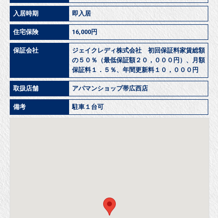
入居時期
即入居
住宅保険
16,000円
保証会社
ジェイクレディ株式会社 初回保証料家賃総額
の５０％（最低保証額２０，０００円）、月額
保証料１．５％、年間更新料１０，０００円
取扱店舗
アパマンショップ帯広西店
備考
駐車１台可