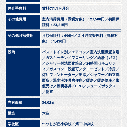
仲介手数料
賃料の1.1ヶ月分
その他費用
室内清掃費用（課税対象）：27,500円／初回保
証料：23,215円
その他月額費用
月額保証料：696円／２４時間管理料（課税対
象）：1,430円
設備
バス・トイレ別／エアコン／室内洗濯機置き場
／ガスキッチン／フローリング／給湯（ガス）
／シャワー付洗面化粧台／24時間セキュリテ
ィ／ガスコンロ設置可／クローゼット／冷房／
灯油ファンヒーター／出窓／シャワー／独立洗
面所／温水洗浄暖房便座／暖房／暖房便座／郵
便受け／照明器具／LPG／シューズボックス
／物置
専有面積
34.02㎡
構造
木造
学校区
つつじが丘小学校／第二中学校