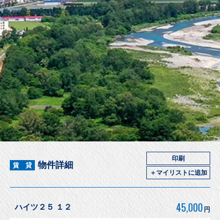
印刷
物件詳細
賃 貸
＋マイリストに追加
45,000
ハイツ２５ １２
円