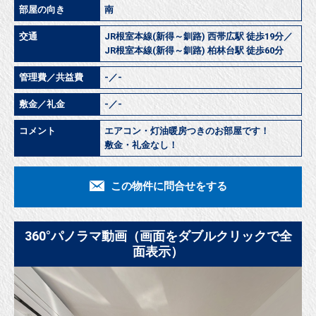
部屋の向き
南
交通
JR根室本線(新得～釧路) 西帯広駅 徒歩19分／
JR根室本線(新得～釧路) 柏林台駅 徒歩60分
管理費／共益費
-／-
敷金／礼金
-／-
コメント
エアコン・灯油暖房つきのお部屋です！
敷金・礼金なし！
この物件に問合せをする
360°パノラマ動画（画面をダブルクリックで全
面表示）