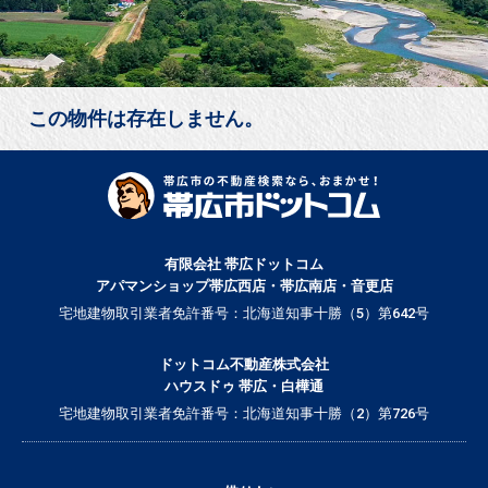
この物件は存在しません。
有限会社 帯広ドットコム
アパマンショップ帯広西店・帯広南店・音更店
宅地建物取引業者免許番号：北海道知事十勝（5）第642号
ドットコム不動産株式会社
ハウスドゥ 帯広・白樺通
宅地建物取引業者免許番号：北海道知事十勝（2）第726号