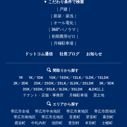
▼ こだわり条件で検索
｜戸建｜
｜新築・築浅｜
｜オール電化｜
｜360°パノラマ｜
｜初期費用ゼロ｜
｜月極駐車場｜
ドットコム通信
社長ブログ
お知らせ
間取りから探す
1R
1K／1DK
1SK／1SDK／1SLK／1LDK／1SLDK
2K／2DK
2SK／2SDK／2SLK／2LDK／2SLDK
3K／3DK
3SK／3SDK／3SLK／3LDK／3SLDK
4LDK以上
テナント・店舗・事務所
月極駐車場
貸土地
エリアから探す
帯広市全域
帯広市中央地区
帯広市東地区
帯広市西地区
帯広市南地区
帯広市北地区
音更町
芽室町
幕別町
鹿追町
中札内村
池田町
更別村
本別町
士幌町