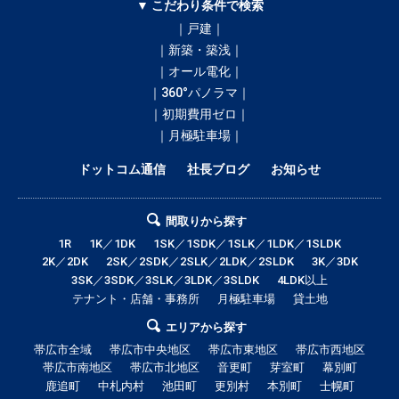
▼ こだわり条件で検索
｜戸建｜
｜新築・築浅｜
｜オール電化｜
｜360°パノラマ｜
｜初期費用ゼロ｜
｜月極駐車場｜
ドットコム通信
社長ブログ
お知らせ
間取りから探す
1R
1K／1DK
1SK／1SDK／1SLK／1LDK／1SLDK
2K／2DK
2SK／2SDK／2SLK／2LDK／2SLDK
3K／3DK
3SK／3SDK／3SLK／3LDK／3SLDK
4LDK以上
テナント・店舗・事務所
月極駐車場
貸土地
エリアから探す
帯広市全域
帯広市中央地区
帯広市東地区
帯広市西地区
帯広市南地区
帯広市北地区
音更町
芽室町
幕別町
鹿追町
中札内村
池田町
更別村
本別町
士幌町