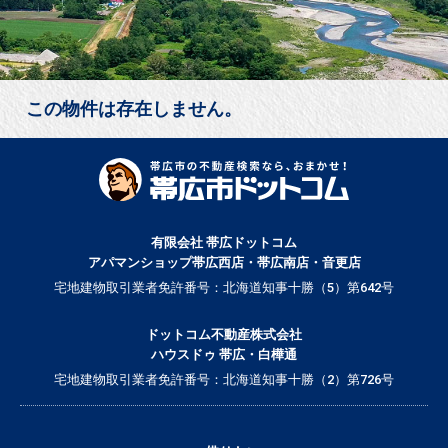
この物件は存在しません。
有限会社 帯広ドットコム
アパマンショップ帯広西店・帯広南店・音更店
宅地建物取引業者免許番号：北海道知事十勝（5）第642号
ドットコム不動産株式会社
ハウスドゥ 帯広・白樺通
宅地建物取引業者免許番号：北海道知事十勝（2）第726号