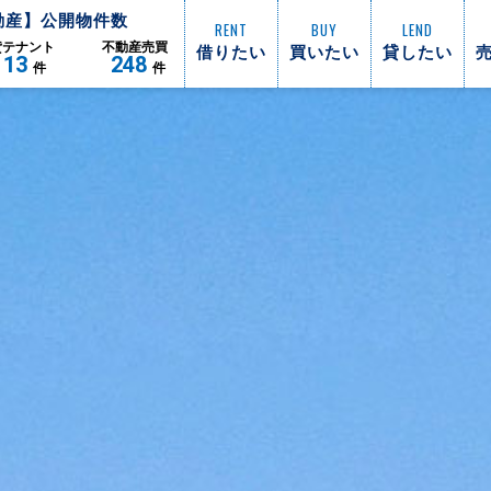
動産】公開物件数
RENT
BUY
LEND
借りたい
買いたい
貸したい
貸
テナント
不動産
売買
113
248
件
件