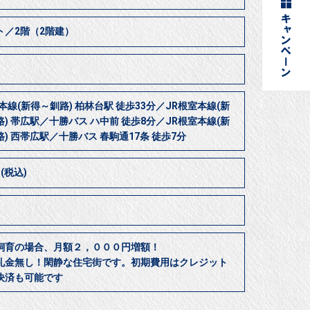
ト／2階（2階建）
本線(新得～釧路) 柏林台駅 徒歩33分／JR根室本線(新
) 帯広駅／十勝バス ハ中前 徒歩8分／JR根室本線(新
) 西帯広駅／十勝バス 春駒通17条 徒歩7分
円(税込)
飼育の場合、月額２，０００円増額！
礼金無し！閑静な住宅街です。初期費用はクレジット
決済も可能です