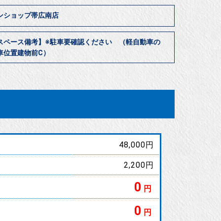
ンショップ帯広南店
スペース備考】※駐車要確認ください （軽自動車の
車位置建物前C）
48,000円
2,200円
0
円
0
円