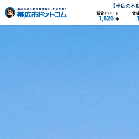
【
帯広
の不
賃貸
アパート
賃
1,826
件