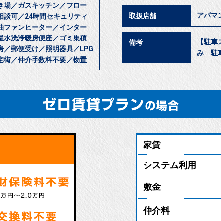
き場／ガスキッチン／フロー
アパマ
取扱店舗
相談可／24時間セキュリティ
油ファンヒーター／インター
温水洗浄暖房便座／ゴミ集積
【駐車
備考
／郵便受け／照明器具／LPG
み 駐
宅街／仲介手数料不要／物置
家賃
システム利用
敷金
仲介料