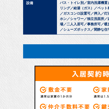
バス・トイレ別／室内洗濯機置
設備
リング／給湯（ガス）／ペット
／ガスコンロ設置可／押入／灯
ホン／シャワー／独立洗面所／
場／二人入居可／事務所可／暖房
／シューズボックス／閑静な住