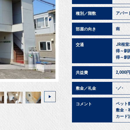
アパー
種別／階数
南
部屋の向き
JR根室
交通
得～釧路
得～釧路
2,000
共益費
-／-
敷金／礼金
ペット
コメント
敷金・
カード