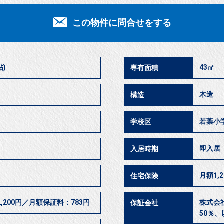
この物件に問合せをする
帖)
43㎡
専有面積
木造
構造
若葉小
学校区
即入
入居時期
月額1,2
住宅保険
200円／月額保証料：783円
株式会
保証会社
50％、