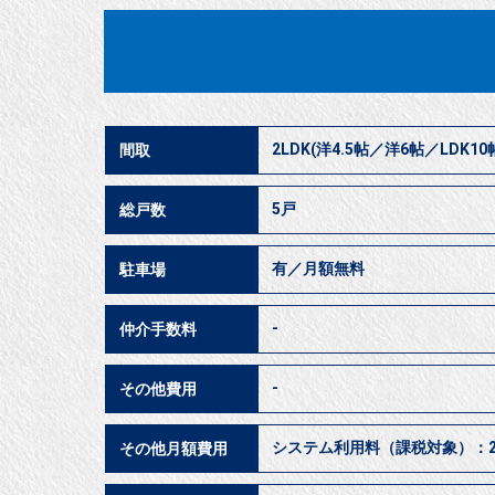
2LDK(洋4.5帖／洋6帖／LDK10
間取
5戸
総戸数
有／月額無料
駐車場
-
仲介手数料
-
その他費用
システム利用料（課税対象）：2,
その他月額費用