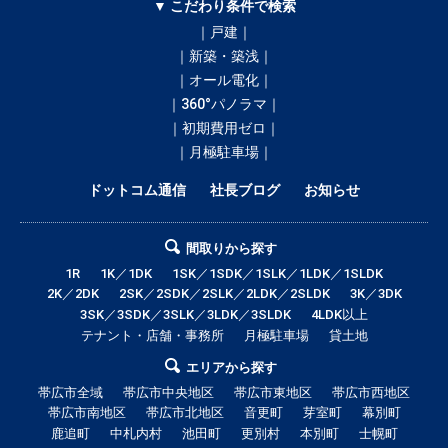
▼ こだわり条件で検索
｜戸建｜
｜新築・築浅｜
｜オール電化｜
｜360°パノラマ｜
｜初期費用ゼロ｜
｜月極駐車場｜
ドットコム通信
社長ブログ
お知らせ
間取りから探す
1R
1K／1DK
1SK／1SDK／1SLK／1LDK／1SLDK
2K／2DK
2SK／2SDK／2SLK／2LDK／2SLDK
3K／3DK
3SK／3SDK／3SLK／3LDK／3SLDK
4LDK以上
テナント・店舗・事務所
月極駐車場
貸土地
エリアから探す
帯広市全域
帯広市中央地区
帯広市東地区
帯広市西地区
帯広市南地区
帯広市北地区
音更町
芽室町
幕別町
鹿追町
中札内村
池田町
更別村
本別町
士幌町