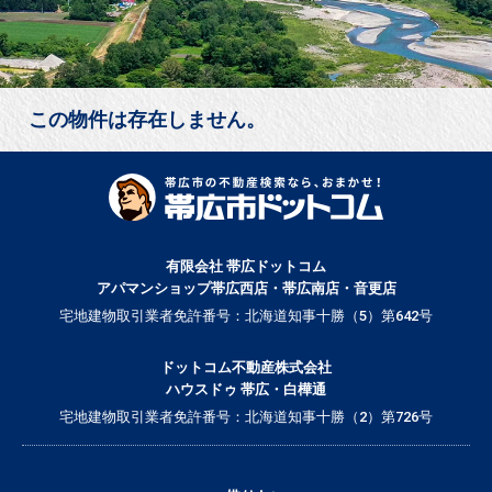
この物件は存在しません。
有限会社 帯広ドットコム
アパマンショップ帯広西店・帯広南店・音更店
宅地建物取引業者免許番号：北海道知事十勝（5）第642号
ドットコム不動産株式会社
ハウスドゥ 帯広・白樺通
宅地建物取引業者免許番号：北海道知事十勝（2）第726号