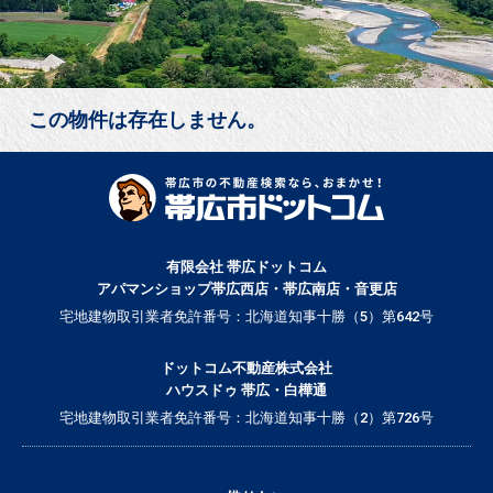
この物件は存在しません。
有限会社 帯広ドットコム
アパマンショップ帯広西店・帯広南店・音更店
宅地建物取引業者免許番号：北海道知事十勝（5）第642号
ドットコム不動産株式会社
ハウスドゥ 帯広・白樺通
宅地建物取引業者免許番号：北海道知事十勝（2）第726号