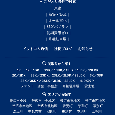
▼ こだわり条件で検索
｜戸建｜
｜新築・築浅｜
｜オール電化｜
｜360°パノラマ｜
｜初期費用ゼロ｜
｜月極駐車場｜
ドットコム通信
社長ブログ
お知らせ
間取りから探す
1R
1K／1DK
1SK／1SDK／1SLK／1LDK／1SLDK
2K／2DK
2SK／2SDK／2SLK／2LDK／2SLDK
3K／3DK
3SK／3SDK／3SLK／3LDK／3SLDK
4LDK以上
テナント・店舗・事務所
月極駐車場
貸土地
エリアから探す
帯広市全域
帯広市中央地区
帯広市東地区
帯広市西地区
帯広市南地区
帯広市北地区
音更町
芽室町
幕別町
鹿追町
中札内村
池田町
更別村
本別町
士幌町