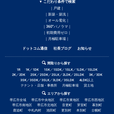
▼ こだわり条件で検索
｜戸建｜
｜新築・築浅｜
｜オール電化｜
｜360°パノラマ｜
｜初期費用ゼロ｜
｜月極駐車場｜
ドットコム通信
社長ブログ
お知らせ
間取りから探す
1R
1K／1DK
1SK／1SDK／1SLK／1LDK／1SLDK
2K／2DK
2SK／2SDK／2SLK／2LDK／2SLDK
3K／3DK
3SK／3SDK／3SLK／3LDK／3SLDK
4LDK以上
テナント・店舗・事務所
月極駐車場
貸土地
エリアから探す
帯広市全域
帯広市中央地区
帯広市東地区
帯広市西地区
帯広市南地区
帯広市北地区
音更町
芽室町
幕別町
鹿追町
中札内村
池田町
更別村
本別町
士幌町