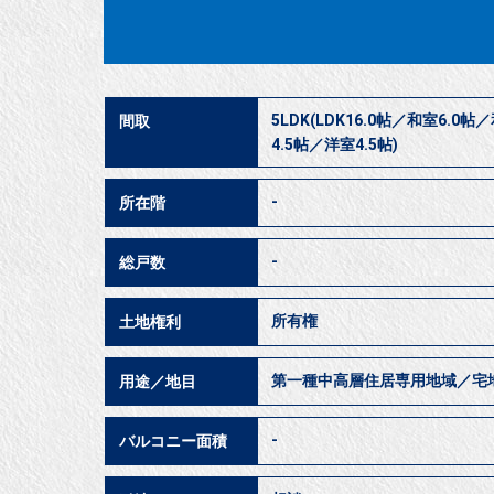
5LDK(LDK16.0帖／和室6.0
間取
4.5帖／洋室4.5帖)
-
所在階
-
総戸数
所有権
土地権利
第一種中高層住居専用地域／宅
用途／地目
-
バルコニー面積