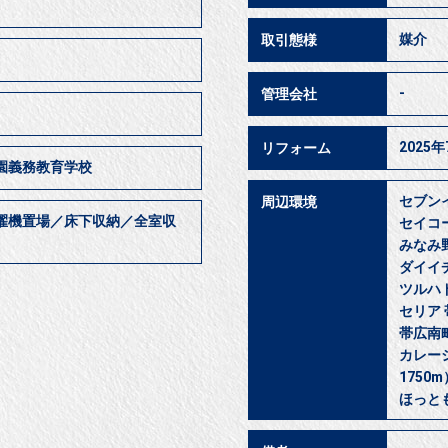
媒介
取引態様
-
管理会社
2025
リフォーム
園義務教育学校
セブンイ
周辺環境
濯機置場／床下収納／全室収
セイコー
みなみ野
ダイイチ
ツルハド
セリア 
帯広南町
カレーシ
1750m
ほっとも