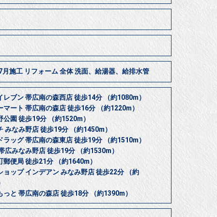
年7月施工 リフォーム 全体 洗面、給湯器、給排水管
レブン 帯広南の森西店 徒歩14分 （約1080m）
マート 帯広南の森店 徒歩16分 （約1220m）
公園 徒歩19分 （約1520m）
 みなみ野店 徒歩19分 （約1450m）
ラッグ 帯広南の森東店 徒歩19分 （約1510m）
帯広みなみ野店 徒歩19分 （約1530m）
郵便局 徒歩21分 （約1640m）
ョップ インデアン みなみ野店 徒歩22分 （約
）
っと 帯広南の森店 徒歩18分 （約1390m）