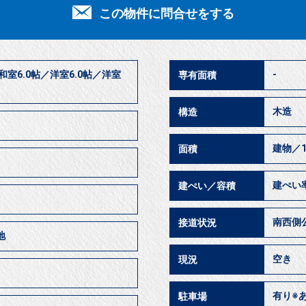
この物件に問合せをする
帖／和室6.0帖／洋室6.0帖／洋室
-
専有面積
木造
構造
建物／1
面積
建ぺい率
建ぺい／容積
南西側公
接道状況
地
空き
現況
有り※あ
駐車場