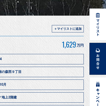
＋マイリストに追加
1,629
万円
4
南の森西９丁目
10月
／地上2階建