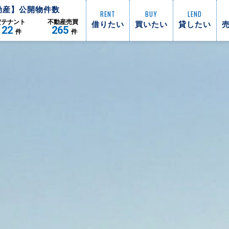
動産】公開物件数
RENT
BUY
LEND
借りたい
買いたい
貸したい
貸
テナント
不動産
売買
122
265
件
件