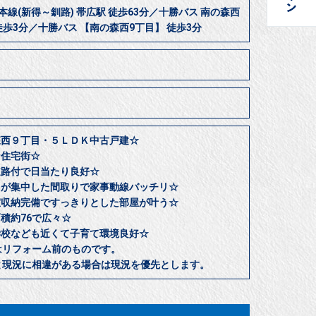
本線(新得～釧路) 帯広駅 徒歩63分／十勝バス 南の森西
徒歩3分／十勝バス 【南の森西9丁目】 徒歩3分
森西９丁目・５ＬＤＫ中古戸建☆
な住宅街☆
道路付で日当たり良好☆
りが集中した間取りで家事動線バッチリ☆
室収納完備ですっきりとした部屋が叶う☆
面積約76で広々☆
学校なども近くて子育て環境良好☆
はリフォーム前のものです。
と現況に相違がある場合は現況を優先とします。