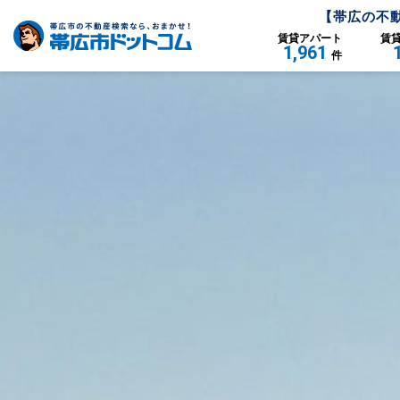
【
帯広
の不
賃貸
アパート
賃
1,961
件