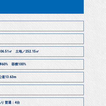
06.51㎡ 土地／252.15㎡
60% 容積100%
道13.63m
り 普通：4台