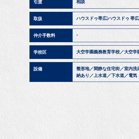
相談
引渡
ハウスドゥ帯広|ハウスドゥ 帯広
取扱
-
仲介手数料
大空学園義務教育学校／大空学
学校区
整形地／閑静な住宅街／室内洗
設備
納あり／上水道／下水道／電気