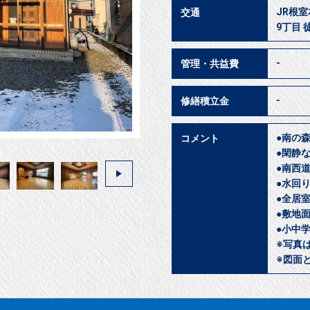
JR根室
交通
9丁目 
-
管理・共益費
-
修繕積立金
●南の
コメント
●閑静
●南西
●水回
●全居
●敷地
●小中
※写真
※図面