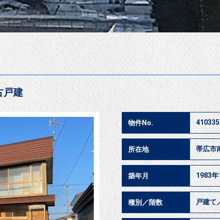
古戸建
410335
物件No.
帯広市
所在地
1983年
築年月
戸建て
種別／階数